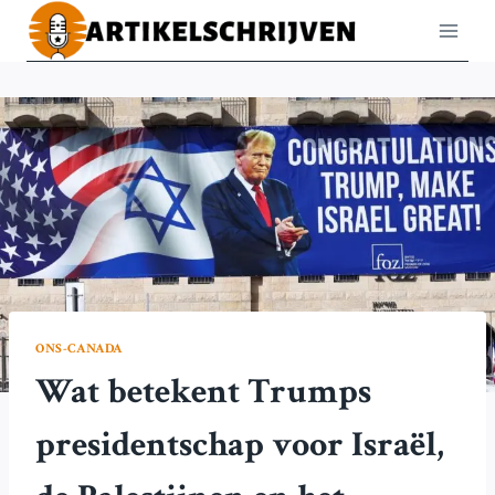
Doorgaan
naar
inhoud
ONS-CANADA
Wat betekent Trumps
presidentschap voor Israël,