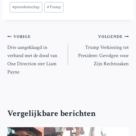
#
presidentschap
#
Trump
Bericht
VORIGE
VOLGENDE
Drie aangeklaagd in
Trump Verkiezing tot
navigatie
verband met de dood van
President: Gevolgen voor
One Direction ster Liam
Zijn Rechtszaken
Payne
Vergelijkbare berichten