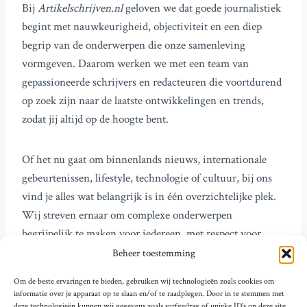
Bij
Artikelschrijven.nl
geloven we dat goede journalistiek
begint met nauwkeurigheid, objectiviteit en een diep
begrip van de onderwerpen die onze samenleving
vormgeven. Daarom werken we met een team van
gepassioneerde schrijvers en redacteuren die voortdurend
op zoek zijn naar de laatste ontwikkelingen en trends,
zodat jij altijd op de hoogte bent.
Of het nu gaat om binnenlands nieuws, internationale
gebeurtenissen, lifestyle, technologie of cultuur, bij ons
vind je alles wat belangrijk is in één overzichtelijke plek.
Wij streven ernaar om complexe onderwerpen
begrijpelijk te maken voor iedereen, met respect voor
diversiteit en verschillende perspectieven.
Beheer toestemming
Om de beste ervaringen te bieden, gebruiken wij technologieën zoals cookies om
Dank je wel voor het bezoeken van
Artikelschrijven.nl
.
informatie over je apparaat op te slaan en/of te raadplegen. Door in te stemmen met
deze technologieën kunnen wij gegevens zoals surfgedrag of unieke ID's op deze site