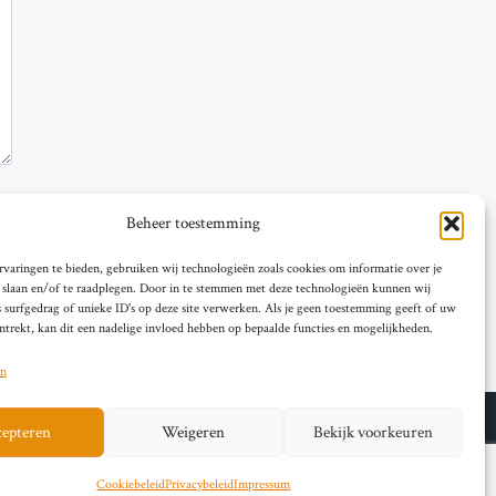
Beheer toestemming
varingen te bieden, gebruiken wij technologieën zoals cookies om informatie over je
e slaan en/of te raadplegen. Door in te stemmen met deze technologieën kunnen wij
 surfgedrag of unieke ID's op deze site verwerken. Als je geen toestemming geeft of uw
trekt, kan dit een nadelige invloed hebben op bepaalde functies en mogelijkheden.
en
epteren
Weigeren
Bekijk voorkeuren
© 2026 artikelschrijven.nl
Cookiebeleid
Privacybeleid
Impressum