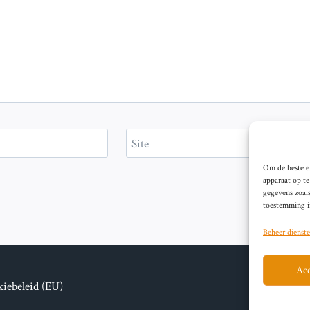
Site
Om de beste er
apparaat op t
gegevens zoals
toestemming in
Beheer dienst
Acc
iebeleid (EU)