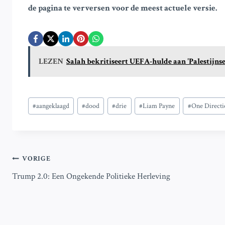
de pagina te verversen voor de meest actuele versie.
LEZEN
Salah bekritiseert UEFA-hulde aan 'Palestijnse P
Bericht
#
aangeklaagd
#
dood
#
drie
#
Liam Payne
#
One Directi
tags:
Bericht
VORIGE
Trump 2.0: Een Ongekende Politieke Herleving
navigatie