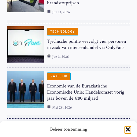
brandstofprijzen
Jun 13, 2026
TECHNOLOGY
Tjechische politie vervolgt vier personen
in zaak van mensenhandel via OnlyFans
Jun 3, 2026
ZAKELIJK
Economie van de Euraziatische
Economische Unie: Handelsomzet vorig
jaar boven de €80 miljard
Mei 29, 2026
ZAKELIJK
Beheer toestemming
ECB Renteverhoging in de Schijnwerpers: