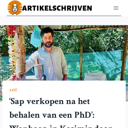
Doorgaan
naar
inhoud
AZIË
‘Sap verkopen na het
behalen van een PhD’: