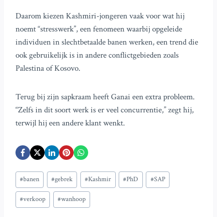
Daarom kiezen Kashmiri-jongeren vaak voor wat hij
noemt “stresswerk”, een fenomeen waarbij opgeleide
individuen in slechtbetaalde banen werken, een trend die
ook gebruikelijk is in andere conflictgebieden zoals
Palestina of Kosovo.
Terug bij zijn sapkraam heeft Ganai een extra probleem.
“Zelfs in dit soort werk is er veel concurrentie,” zegt hij,
terwijl hij een andere klant wenkt.
Bericht
#
banen
#
gebrek
#
Kashmir
#
PhD
#
SAP
tags:
#
verkoop
#
wanhoop