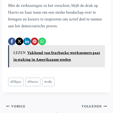
Met de verkiezingen in het verschiet, blijft de druk op
Harris en haar team om een sterke boodschap over te
brengen en kiezers te inspireren om actief deel te nemen
aan het democratische proces.
LEZEN
Vakbond van Starbucks-werknemers gaat
in staking in Amerikaanse steden
Bericht
#
Ellipse
#
Harris
#
rally
tags:
Bericht
VORIGE
VOLGENDE