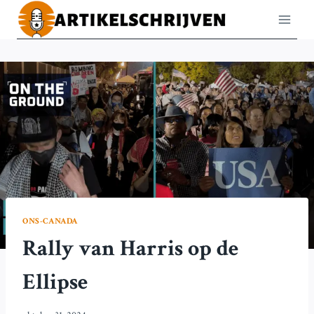
Doorgaan
naar
inhoud
ONS-CANADA
Rally van Harris op de
Ellipse