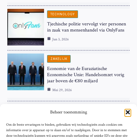
TECHNOLOGY
Tjechische politie vervolgt vier personen
in zaak van mensenhandel via OnlyFans
Jun 3, 2026
ZAKELIJK
Economie van de Euraziatische
Economische Unie: Handelsomzet vorig
jaar boven de €80 miljard
Mei 29, 2026
ZAKELIJK
Beheer toestemming
ECB Renteverhoging in de Schijnwerpers:
Om de beste ervaringen te bieden, gebruiken wij technologieën zoals cookies om
Hardnekkige Inflatie bij de ‘Grote Vier’
informatie over je apparaat op te slaan en/of te raadplegen. Door in te stemmen met
van de Eurozone
deze technologieën kunnen wij gegevens zoals surfgedrag of unieke ID's op deze site