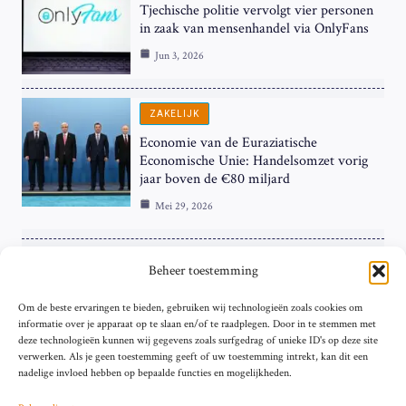
Tjechische politie vervolgt vier personen
in zaak van mensenhandel via OnlyFans
Jun 3, 2026
ZAKELIJK
Economie van de Euraziatische
Economische Unie: Handelsomzet vorig
jaar boven de €80 miljard
Mei 29, 2026
ZAKELIJK
Beheer toestemming
ECB Renteverhoging in de Schijnwerpers:
Om de beste ervaringen te bieden, gebruiken wij technologieën zoals cookies om
Hardnekkige Inflatie bij de ‘Grote Vier’
informatie over je apparaat op te slaan en/of te raadplegen. Door in te stemmen met
van de Eurozone
deze technologieën kunnen wij gegevens zoals surfgedrag of unieke ID's op deze site
Mei 29, 2026
verwerken. Als je geen toestemming geeft of uw toestemming intrekt, kan dit een
nadelige invloed hebben op bepaalde functies en mogelijkheden.