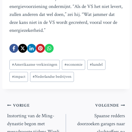
energievoorziening ondermijnt. “Als de VS het niet levert,
zullen anderen dat wel doen,” zei hij. “Wat jammer dat
deze kans niet in de VS wordt gecreëerd, vooral voor de
energiezekerheid.”
Bericht
#
Amerikaanse verkiezingen
#
economie
#
handel
tags:
#
impact
#
Nederlandse bedrijven
Bericht
VORIGE
VOLGENDE
Instorting van de Ming-
Spaanse redders
navigatie
dynastie begon met
doorzoeken garages naar
megadroogte tijdens Wanli,
slachtoffers na