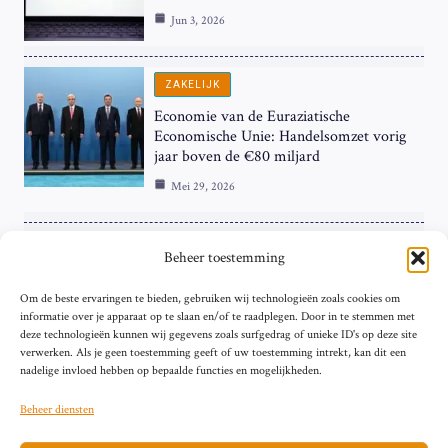
Jun 3, 2026
ZAKELIJK
Economie van de Euraziatische
Economische Unie: Handelsomzet vorig
jaar boven de €80 miljard
Mei 29, 2026
ZAKELIJK
Beheer toestemming
ECB Renteverhoging in de Schijnwerpers:
Om de beste ervaringen te bieden, gebruiken wij technologieën zoals cookies om
Hardnekkige Inflatie bij de ‘Grote Vier’
informatie over je apparaat op te slaan en/of te raadplegen. Door in te stemmen met
van de Eurozone
deze technologieën kunnen wij gegevens zoals surfgedrag of unieke ID's op deze site
Mei 29, 2026
verwerken. Als je geen toestemming geeft of uw toestemming intrekt, kan dit een
nadelige invloed hebben op bepaalde functies en mogelijkheden.
Beheer diensten