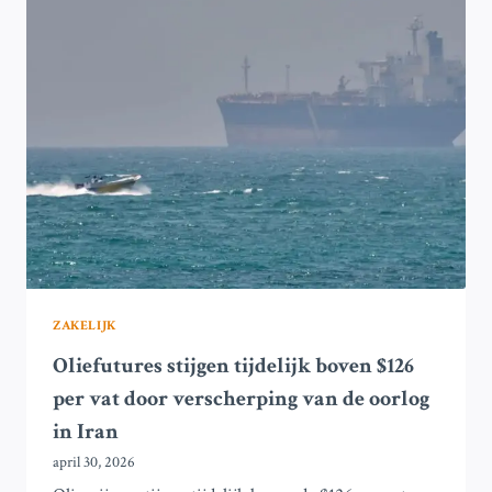
HET
AANTAL
MILJARDAIRS
HET
SNELST?
ZAKELIJK
Oliefutures stijgen tijdelijk boven $126
per vat door verscherping van de oorlog
in Iran
april 30, 2026