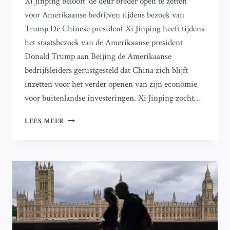
Xi Jinping belooft ‘de deur breder open te zetten’
voor Amerikaanse bedrijven tijdens bezoek van
Trump De Chinese president Xi Jinping heeft tijdens
het staatsbezoek van de Amerikaanse president
Donald Trump aan Beijing de Amerikaanse
bedrijfsleiders gerustgesteld dat China zich blijft
inzetten voor het verder openen van zijn economie
voor buitenlandse investeringen. Xi Jinping zocht…
XI
LEES MEER
JINPING
BELOOFT
‘DE
DEUR
BREDER
OPEN
TE
ZETTEN’
VOOR
AMERIKAANSE