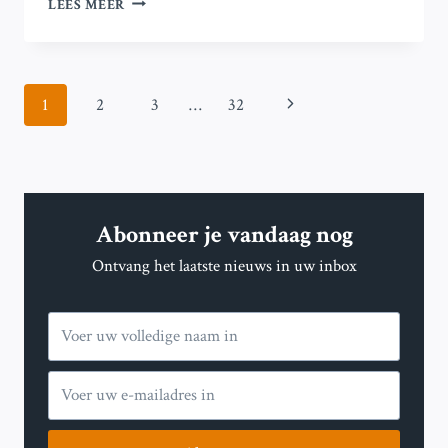
LEES MEER
HEEFT
DE
OP
ÉÉN
Paginanavigatie
Volgende
1
2
3
…
32
NA
GROOTSTE
pagina
GOUDRESERVE
TER
WERELD:
IS
Abonneer je vandaag nog
HET
TIJD
Ontvang het laatste nieuws in uw inbox
OM
DEZE
TE
VERZILVEREN?