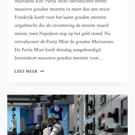
Marianne d’or: Parijs Mint introduceert eerste
massieve gouden munten in meer dan een eeuw
Frankrijk heeft voor het laatst gouden munten
uitgebracht die als investering de moeite waard
waren, toen Napoleon nog op het geld stond. Nu
introduceert de Parijs Mint de gouden Mariannes.
De Parijs Mint heeft dinsdag aangekondigd
binnenkort massieve gouden munten voor…
MARIANNE
LEES MEER
D’OR:
EERSTE
MASSIEVE
GOUDEN
MUNTEN
IN
MEER
DAN
EEN
EEUW