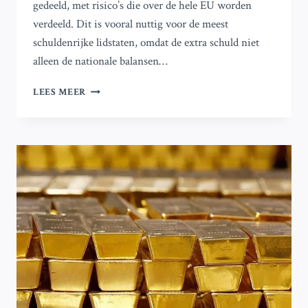
gedeeld, met risico’s die over de hele EU worden
verdeeld. Dit is vooral nuttig voor de meest
schuldenrijke lidstaten, omdat de extra schuld niet
alleen de nationale balansen…
EUROBONDS
LEES MEER
UITLEG:
WAT
ZIJN
ZE,
WAAROM
VEROORZAKEN
ZE
CONTROVERSE
EN
HEBBEN
ZE
NUT?