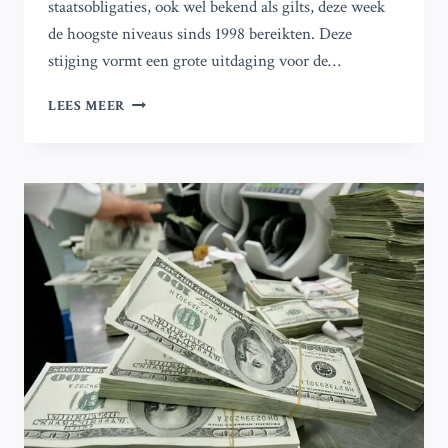
staatsobligaties, ook wel bekend als gilts, deze week
de hoogste niveaus sinds 1998 bereikten. Deze
stijging vormt een grote uitdaging voor de…
WAAROM
LEES MEER
DE
30-
JARIGE
BRITSE
OBLIGATIES
DE
HOOGSTE
RENTE
VAN
DEZE
EEUW
HEBBEN
BEREIKT
EN
WAT
DIT