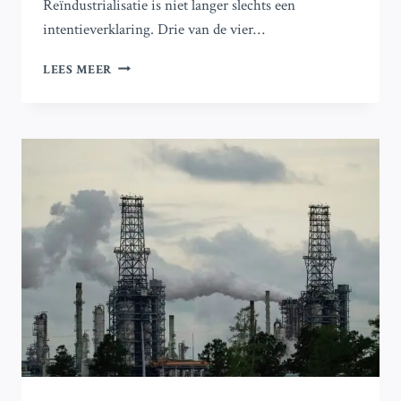
Reïndustrialisatie is niet langer slechts een
intentieverklaring. Drie van de vier…
SPANJE
LEES MEER
VERSNELT:
76%
VAN
DE
BEDRIJVEN
HEEFT
NU
EEN
RE-
INDUSTRIALISATIESTRATEGIE