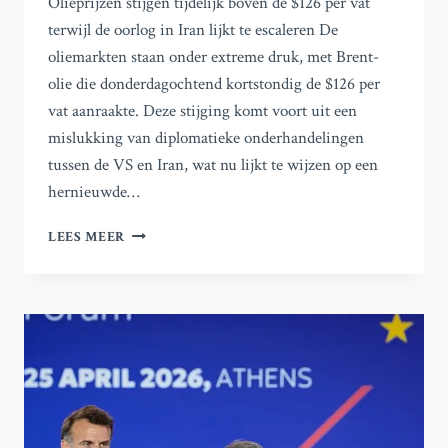
Olieprijzen stijgen tijdelijk boven de $126 per vat
terwijl de oorlog in Iran lijkt te escaleren De
oliemarkten staan onder extreme druk, met Brent-
olie die donderdagochtend kortstondig de $126 per
vat aanraakte. Deze stijging komt voort uit een
mislukking van diplomatieke onderhandelingen
tussen de VS en Iran, wat nu lijkt te wijzen op een
hernieuwde…
OLIEFUTURES
LEES MEER
STIJGEN
TIJDELIJK
BOVEN
$126
PER
VAT
DOOR
VERSCHERPING
VAN
DE