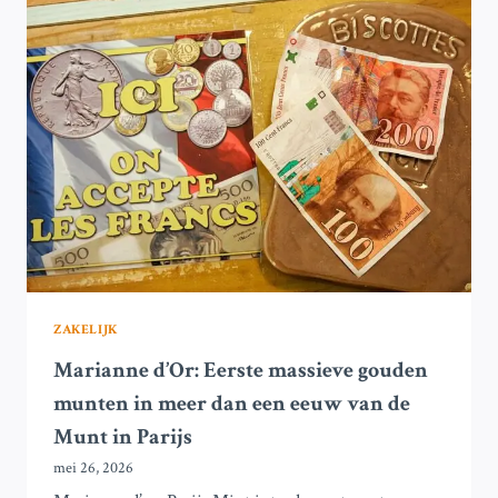
DAN
EEN
KWART
VAN
DUITSLAND’S
FINANCIËLE
VERMOGEN
ZAKELIJK
Marianne d’Or: Eerste massieve gouden
munten in meer dan een eeuw van de
Munt in Parijs
mei 26, 2026