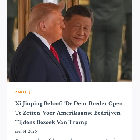
VAN
MILITAIRE
AANVAL
OP
IRAN
DOOR
TRUMP
ZAKELIJK
Xi Jinping Belooft ‘De Deur Breder Open
Te Zetten’ Voor Amerikaanse Bedrijven
Tijdens Bezoek Van Trump
mei 14, 2026