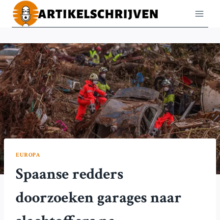
Doorgaan
naar
inhoud
EUROPA
Spaanse redders
doorzoeken garages naar