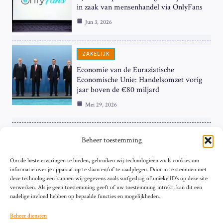
in zaak van mensenhandel via OnlyFans
Jun 3, 2026
ZAKELIJK
Economie van de Euraziatische
Economische Unie: Handelsomzet vorig
jaar boven de €80 miljard
Mei 29, 2026
ZAKELIJK
Beheer toestemming
ECB Renteverhoging in de Schijnwerpers:
Om de beste ervaringen te bieden, gebruiken wij technologieën zoals cookies om
Hardnekkige Inflatie bij de ‘Grote Vier’
informatie over je apparaat op te slaan en/of te raadplegen. Door in te stemmen met
van de Eurozone
deze technologieën kunnen wij gegevens zoals surfgedrag of unieke ID's op deze site
Mei 29, 2026
verwerken. Als je geen toestemming geeft of uw toestemming intrekt, kan dit een
nadelige invloed hebben op bepaalde functies en mogelijkheden.
Beheer diensten