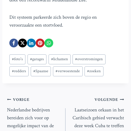
door een recordwarm Middellandse Zee.
Dit systeem parkeerde zich boven de regio en
veroorzaakte een stortvloed.
Bericht
#
foto's
#
garages
#
lichamen
#
overstromingen
tags:
#
redders
#
Spaanse
#
verwoestende
#
zoeken
Bericht
VORIGE
VOLGENDE
Nederlandse bedrijven
Laatseizoen orkaan in het
navigatie
bereiden zich voor op
Caribisch gebied verwacht
mogelijke impact van de
deze week Cuba te treffen