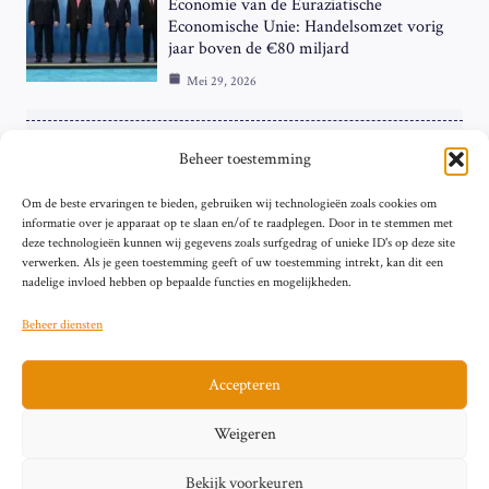
Economie van de Euraziatische
Economische Unie: Handelsomzet vorig
jaar boven de €80 miljard
Mei 29, 2026
ZAKELIJK
Beheer toestemming
ECB Renteverhoging in de Schijnwerpers:
Om de beste ervaringen te bieden, gebruiken wij technologieën zoals cookies om
Hardnekkige Inflatie bij de ‘Grote Vier’
informatie over je apparaat op te slaan en/of te raadplegen. Door in te stemmen met
van de Eurozone
deze technologieën kunnen wij gegevens zoals surfgedrag of unieke ID's op deze site
Mei 29, 2026
verwerken. Als je geen toestemming geeft of uw toestemming intrekt, kan dit een
nadelige invloed hebben op bepaalde functies en mogelijkheden.
Beheer diensten
Accepteren
Sitemap
Contact
Privacybeleid (EU)
Impressum
Weigeren
Cookiebeleid (EU)
Bekijk voorkeuren