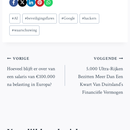
Bericht
#
AI
#
beveiligingsflaws
#
Google
#
hackers
tags:
#
waarschuwing
Bericht
VORIGE
VOLGENDE
Hoeveel blijft er over van
5.000 Ultra-Rijken
navigatie
een salaris van €100.000
Bezitten Meer Dan Een
na belasting in Europa?
Kwart Van Duitsland’s
Financiële Vermogen