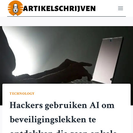
Doorgaan
naar
inhoud
TECHNOLOGY
Hackers gebruiken AI om
beveiligingslekken te