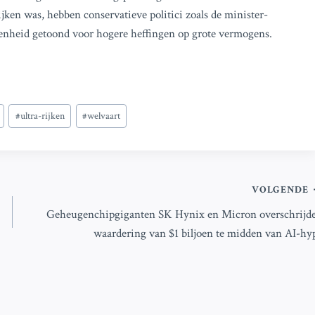
jken was, hebben conservatieve politici zoals de minister-
enheid getoond voor hogere heffingen op grote vermogens.
#
ultra-rijken
#
welvaart
VOLGENDE
Geheugenchipgiganten SK Hynix en Micron overschrijd
waardering van $1 biljoen te midden van AI-hy