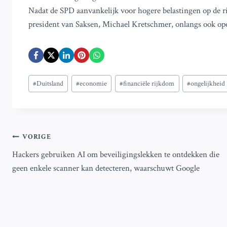
Nadat de SPD aanvankelijk voor hogere belastingen op de ri
president van Saksen, Michael Kretschmer, onlangs ook op
Bericht
#
Duitsland
#
economie
#
financiële rijkdom
#
ongelijkheid
tags:
Bericht
VORIGE
Hackers gebruiken AI om beveiligingslekken te ontdekken die
navigatie
geen enkele scanner kan detecteren, waarschuwt Google