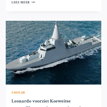
IBM
LEES MEER
VERHOOGT
MARKTWAARDE
VAN
ADIDAS
NA
TRUMP’S
STIMULANS
VOOR
KWANTUMCOMPUTING
ZAKELIJK
Leonardo voorziet Koeweitse