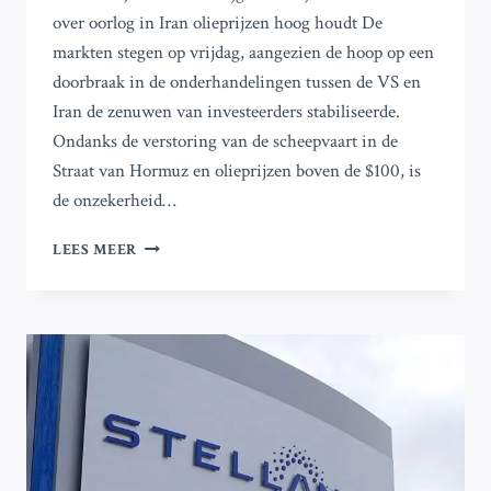
over oorlog in Iran olieprijzen hoog houdt De
markten stegen op vrijdag, aangezien de hoop op een
doorbraak in de onderhandelingen tussen de VS en
Iran de zenuwen van investeerders stabiliseerde.
Ondanks de verstoring van de scheepvaart in de
Straat van Hormuz en olieprijzen boven de $100, is
de onzekerheid…
WERELDMARKTEN
LEES MEER
STIJGEN
TERWIJL
OORLOGS
ONZEKERHEID
IN
IRAN
DE
OLIEPRIJZEN
HOOG
HOUDT