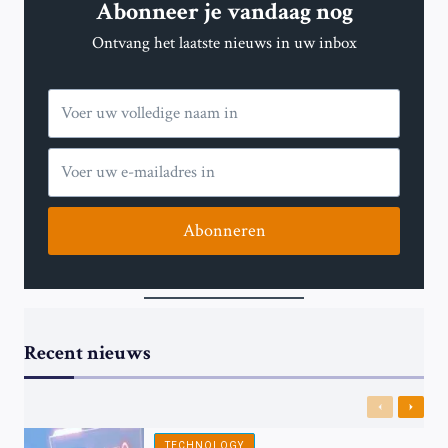
Abonneer je vandaag nog
EEN
JAAR
Ontvang het laatste nieuws in uw inbox
VAN
WEDERZIJDSE
ACTIES
Abonneren
Recent nieuws
Previous
Next
TECHNOLOGY