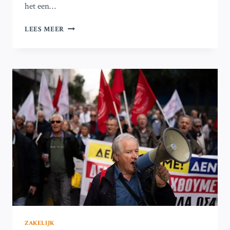
het een…
EASYJET
LEES MEER
ONDERZOCHT
IN
ITALIË
VOOR
VERMEENDE
ONEERLIJKE
BAGAGEPRIJSSTELLING
OP
BOEKINGSPLATFORMS
ZAKELIJK