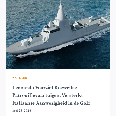
HUISHOUDENS
HET
MEEST
VAN
HUN
INKOMEN?
ZAKELIJK
Leonardo Voorziet Koeweitse
Patrouillevaartuigen, Versterkt
Italiaanse Aanwezigheid in de Golf
mei 25, 2026