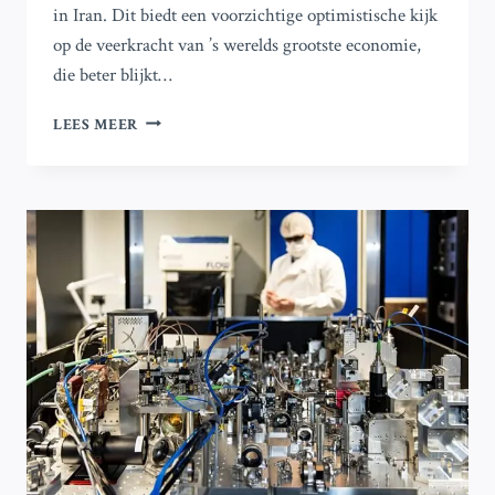
in Iran. Dit biedt een voorzichtige optimistische kijk
op de veerkracht van ’s werelds grootste economie,
die beter blijkt…
DUITSE
LEES MEER
ZAKELIJKE
MORAAL
VERBETERT
ONDANKS
VERSTORINGEN
OP
DE
ENERGIEMARKTEN
DOOR
OORLOG
IN
IRAN