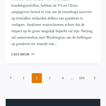
handelsgeschillen, hebben de VS en China
aangegeven bereid te zijn om de torenhoge tarieven
op tientallen miljarden dollars aan goederen te
verlagen. Analisten waarschuwen echter dat de
impact op de groei mogelijk beperkt zal zijn. Beijing
zal samenwerken met Washington om de heffingen
op goederen ter waarde van…
VS
LEES MEER
EN
CHINA
OVERWEGEN
VERLAGING
Paginanavigatie
Vorige
Volgend
1
2
3
4
…
104
VAN
HOGE
pagina
pagina
TARIEVEN
NA
MEER
DAN