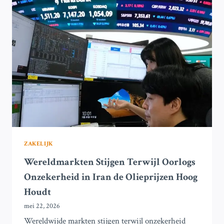
UITRUSTING,
ITALIË
VERSTERKT
AANWEZIGHEID
IN
DE
PERZISCHE
GOLF
ZAKELIJK
Wereldmarkten Stijgen Terwijl Oorlogs
Onzekerheid in Iran de Olieprijzen Hoog
Houdt
mei 22, 2026
Wereldwijde markten stijgen terwijl onzekerheid