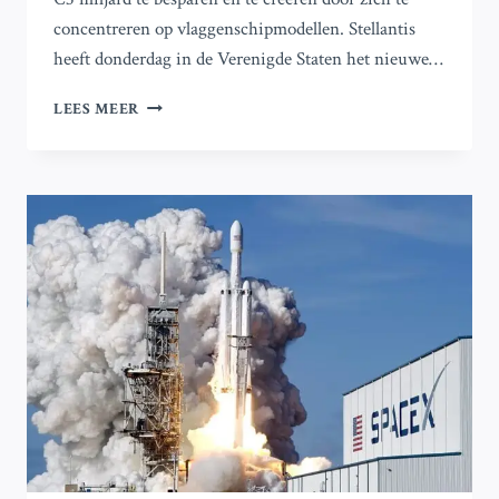
concentreren op vlaggenschipmodellen. Stellantis
heeft donderdag in de Verenigde Staten het nieuwe…
STELLANTIS
LEES MEER
INTRODUCEERT
60
NIEUWE
MODELLEN
TEGEN
2030:
ELEKTRISCHE
AUTO
GEPRODUCEERD
IN
POMIGLIANO