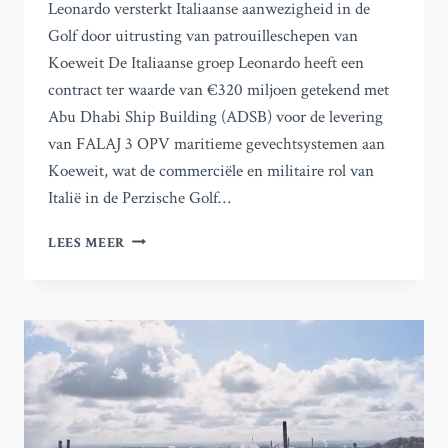
Leonardo versterkt Italiaanse aanwezigheid in de
Golf door uitrusting van patrouilleschepen van
Koeweit De Italiaanse groep Leonardo heeft een
contract ter waarde van €320 miljoen getekend met
Abu Dhabi Ship Building (ADSB) voor de levering
van FALAJ 3 OPV maritieme gevechtsystemen aan
Koeweit, wat de commerciële en militaire rol van
Italië in de Perzische Golf…
LEONARDO
LEES MEER
VOORZIET
KOEWEITSE
PATROUILLEVAARTUIGEN,
VERSTERKT
ITALIAANSE
AANWEZIGHEID
IN
DE
GOLF