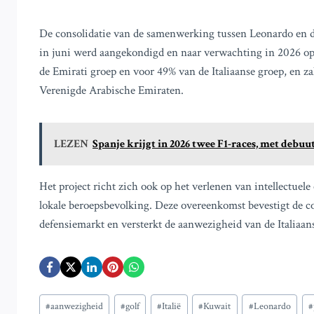
De consolidatie van de samenwerking tussen Leonardo en d
in juni werd aangekondigd en naar verwachting in 2026 oper
de Emirati groep en voor 49% van de Italiaanse groep, en za
Verenigde Arabische Emiraten.
LEZEN
Spanje krijgt in 2026 twee F1-races, met debuut 
Het project richt zich ook op het verlenen van intellectue
lokale beroepsbevolking. Deze overeenkomst bevestigt de c
defensiemarkt en versterkt de aanwezigheid van de Italiaans
Bericht
#
aanwezigheid
#
golf
#
Italië
#
Kuwait
#
Leonardo
#