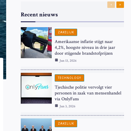
Previous
Next
Recent nieuws
ZAKELIJK
Amerikaanse inflatie stijgt naar
4,2%, hoogste niveau in drie jaar
door stijgende brandstofprijzen
Jun 13, 2026
TECHNOLOGY
Tjechische politie vervolgt vier
personen in zaak van mensenhandel
via OnlyFans
Jun 3, 2026
ZAKELIJK