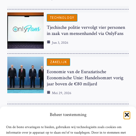
TECHNOLOGY
Tjechische politie vervolgt vier personen
in zaak van mensenhandel via OnlyFans
Jun 3, 2026
ZAKELIJK
Economie van de Euraziatische
Economische Unie: Handelsomzet vorig
jaar boven de €80 miljard
Mei 29, 2026
ZAKELIJK
Beheer toestemming
ECB Renteverhoging in de Schijnwerpers:
Om de beste ervaringen te bieden, gebruiken wij technologieën zoals cookies om
Hardnekkige Inflatie bij de ‘Grote Vier’
informatie over je apparaat op te slaan en/of te raadplegen. Door in te stemmen met
van de Eurozone