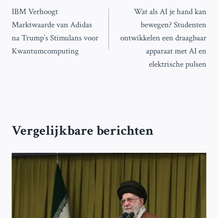
IBM Verhoogt
Wat als AI je hand kan
navigatie
Marktwaarde van Adidas
bewegen? Studenten
na Trump’s Stimulans voor
ontwikkelen een draagbaar
Kwantumcomputing
apparaat met AI en
elektrische pulsen
Vergelijkbare berichten