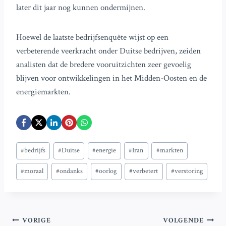
later dit jaar nog kunnen ondermijnen.
Hoewel de laatste bedrijfsenquête wijst op een
verbeterende veerkracht onder Duitse bedrijven, zeiden
analisten dat de bredere vooruitzichten zeer gevoelig
blijven voor ontwikkelingen in het Midden-Oosten en de
energiemarkten.
Bericht
#
bedrijfs
#
Duitse
#
energie
#
Iran
#
markten
tags:
#
moraal
#
ondanks
#
oorlog
#
verbetert
#
verstoring
Bericht
VORIGE
VOLGENDE