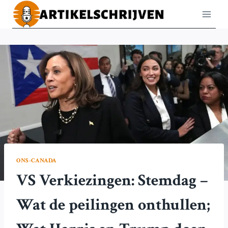
Doorgaan
naar
inhoud
ONS-CANADA
VS Verkiezingen: Stemdag –
Wat de peilingen onthullen;