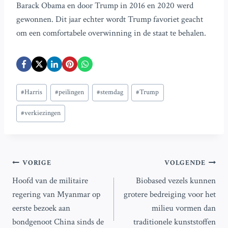
Barack Obama en door Trump in 2016 en 2020 werd
gewonnen. Dit jaar echter wordt Trump favoriet geacht
om een comfortabele overwinning in de staat te behalen.
Bericht
#
Harris
#
peilingen
#
stemdag
#
Trump
tags:
#
verkiezingen
Bericht
VORIGE
VOLGENDE
Hoofd van de militaire
Biobased vezels kunnen
navigatie
regering van Myanmar op
grotere bedreiging voor het
eerste bezoek aan
milieu vormen dan
bondgenoot China sinds de
traditionele kunststoffen