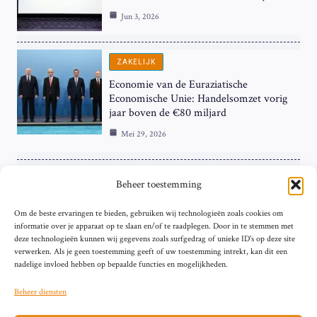
Jun 3, 2026
ZAKELIJK
Economie van de Euraziatische
Economische Unie: Handelsomzet vorig
jaar boven de €80 miljard
Mei 29, 2026
ZAKELIJK
Beheer toestemming
ECB Renteverhoging in de Schijnwerpers:
Om de beste ervaringen te bieden, gebruiken wij technologieën zoals cookies om
Hardnekkige Inflatie bij de ‘Grote Vier’
informatie over je apparaat op te slaan en/of te raadplegen. Door in te stemmen met
van de Eurozone
deze technologieën kunnen wij gegevens zoals surfgedrag of unieke ID's op deze site
Mei 29, 2026
verwerken. Als je geen toestemming geeft of uw toestemming intrekt, kan dit een
nadelige invloed hebben op bepaalde functies en mogelijkheden.
Beheer diensten