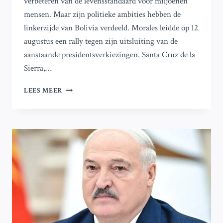
verbeteren van de levensstandaard voor miljoenen
mensen. Maar zijn politieke ambities hebben de
linkerzijde van Bolivia verdeeld. Morales leidde op 12
augustus een rally tegen zijn uitsluiting van de
aanstaande presidentsverkiezingen. Santa Cruz de la
Sierra,…
ZAL
LEES MEER
EVO
MORALES
DE
HOOP
VAN
DE
LINKERZIJDE
IN
DE
BOLIVIAANSE
PRESIDENTSVERKIEZINGEN
ONDERMIJNEN?