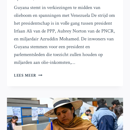
Guyana stemt in verkiezingen te midden van
olieboom en spanningen met Venezuela De strijd om
het presidentschap is in volle gang tussen president
Irfaan Ali van de PPP, Aubrey Norton van de PNCR,
en miljardair Azruddin Mohamed. De inwoners van
Guyana stemmen voor een president en
parlementsleden die toezicht zullen houden op
miljarden aan olie-inkomsten,…
GUYANA
LEES MEER
VERKIEZINGEN:
STEMMEN
TE
MIDDEN
VAN
OLIEBOOM
EN
SPANNINGEN
MET