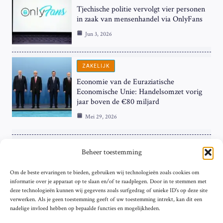
Tjechische politie vervolgt vier personen
in zaak van mensenhandel via OnlyFans
Jun 3, 2026
ZAKELIJK
Economie van de Euraziatische
Economische Unie: Handelsomzet vorig
jaar boven de €80 miljard
Mei 29, 2026
ZAKELIJK
Beheer toestemming
ECB Renteverhoging in de Schijnwerpers:
Om de beste ervaringen te bieden, gebruiken wij technologieën zoals cookies om
Hardnekkige Inflatie bij de ‘Grote Vier’
informatie over je apparaat op te slaan en/of te raadplegen. Door in te stemmen met
van de Eurozone
deze technologieën kunnen wij gegevens zoals surfgedrag of unieke ID's op deze site
Mei 29, 2026
verwerken. Als je geen toestemming geeft of uw toestemming intrekt, kan dit een
nadelige invloed hebben op bepaalde functies en mogelijkheden.