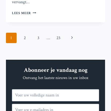
vervangt…
LANGDURIGE
LEES MEER
LEIDER
VAN
WIT-
RUSLAND,
Paginanavigatie
Volgende
1
2
3
…
23
LUKASHENKO,
GEEFT
pagina
AAN
MOGELIJK
GEEN
HERVERKIEZING
Abonneer je vandaag nog
TE
WILLEN
Ontvang het laatste nieuws in uw inbox