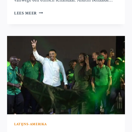
THAISE
LEES MEER
PARLEMENT
KIEST
ANUTIN
CHARNVIRAKUL
ALS
NIEUWE
PREMIER
LATIJNS-AMERIKA