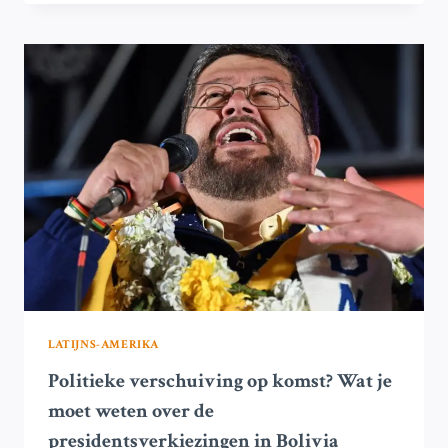
REGERING
KONDIGT
VERKIEZINGEN
AAN
VOOR
28
DECEMBER
LATIJNS-AMERIKA
Politieke verschuiving op komst? Wat je
moet weten over de
presidentsverkiezingen in Bolivia