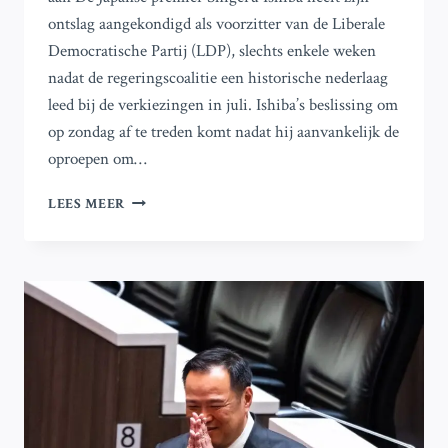
ontslag aangekondigd als voorzitter van de Liberale
Democratische Partij (LDP), slechts enkele weken
nadat de regeringscoalitie een historische nederlaag
leed bij de verkiezingen in juli. Ishiba’s beslissing om
op zondag af te treden komt nadat hij aanvankelijk de
oproepen om…
JAPAN’S
LEES MEER
PREMIER
SHIGERU
ISHIBA
TREEDT
AF
NA
VERKIEZINGSDEBACLE