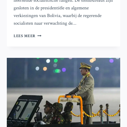
heersende socialistische rangen. De stembureaus zijn
gesloten in de presidentiële en algemene
verkiezingen van Bolivia, waarbij de regerende
socialisten naar verwachting de…
STEMBUREAUS
LEES MEER
SLUITEN
IN
BOLIVIA:
EINDE
VAN
20
JAAR
LINKS
BELEID
VERWACHT