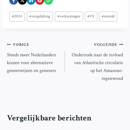
Bericht
#
2024
#
vergelijking
#
verkiezingen
#
VS
#
wereld
tags:
Bericht
VORIGE
VOLGENDE
Steeds meer Nederlanders
Onderzoek naar de invloed
navigatie
kiezen voor alternatieve
van Atlantische circulatie
geneeswijzen en genezers
op het Amazone-
regenwoud
Vergelijkbare berichten