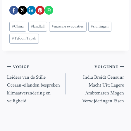
Bericht
#
China
#
landfall
#
massale evacuaties
#
sluitingen
tags:
#
Tyfoon Tapah
Bericht
VORIGE
VOLGENDE
Leiders van de Stille
India Breidt Censuur
navigatie
Oceaan-eilanden bespreken
Macht Uit: Lagere
klimaatverandering en
Ambtenaren Mogen
veiligheid
Verwijderingen Eisen