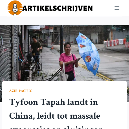
Doorgaan
naar
inhoud
AZIË-PACIFIC
Tyfoon Tapah landt in
China, leidt tot massale