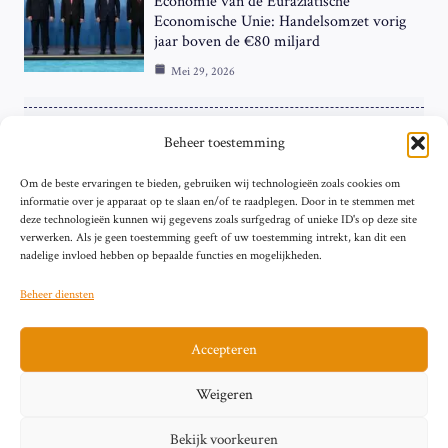
Economie van de Euraziatische
Economische Unie: Handelsomzet vorig
jaar boven de €80 miljard
Mei 29, 2026
ZAKELIJK
Beheer toestemming
ECB Renteverhoging in de Schijnwerpers:
Om de beste ervaringen te bieden, gebruiken wij technologieën zoals cookies om
Hardnekkige Inflatie bij de ‘Grote Vier’
informatie over je apparaat op te slaan en/of te raadplegen. Door in te stemmen met
van de Eurozone
deze technologieën kunnen wij gegevens zoals surfgedrag of unieke ID's op deze site
Mei 29, 2026
verwerken. Als je geen toestemming geeft of uw toestemming intrekt, kan dit een
nadelige invloed hebben op bepaalde functies en mogelijkheden.
Beheer diensten
Accepteren
Sitemap
Contact
Privacybeleid (EU)
Impressum
Weigeren
Cookiebeleid (EU)
Bekijk voorkeuren