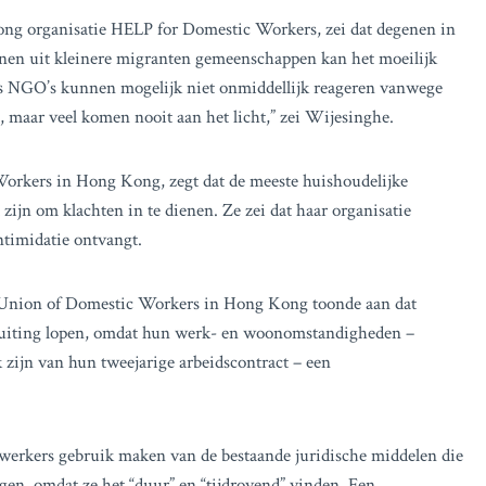
ng organisatie HELP for Domestic Workers, zei dat degenen in
genen uit kleinere migranten gemeenschappen kan het moeilijk
elfs NGO’s kunnen mogelijk niet onmiddellijk reageren vanwege
 maar veel komen nooit aan het licht,” zei Wijesinghe.
orkers in Hong Kong, zegt dat de meeste huishoudelijke
zijn om klachten in te dienen. Ze zei dat haar organisatie
ntimidatie ontvangt.
 Union of Domestic Workers in Hong Kong toonde aan dat
tbuiting lopen, omdat hun werk- en woonomstandigheden –
zijn van hun tweejarige arbeidscontract – een
 werkers gebruik maken van de bestaande juridische middelen die
en, omdat ze het “duur” en “tijdrovend” vinden. Een