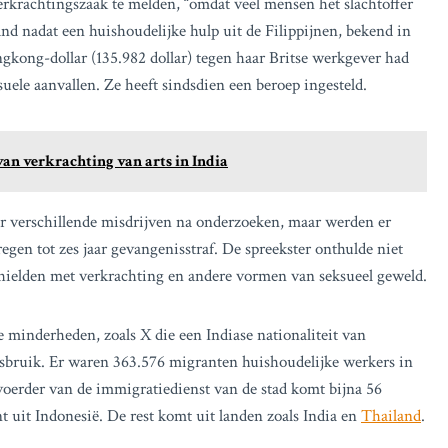
verkrachtingszaak te melden, “omdat veel mensen het slachtoffer
 nadat een huishoudelijke hulp uit de Filippijnen, bekend in
ngkong-dollar (135.982 dollar) tegen haar Britse werkgever had
ele aanvallen. Ze heeft sindsdien een beroep ingesteld.
van verkrachting van arts in India
or verschillende misdrijven na onderzoeken, maar werden er
gen tot zes jaar gevangenisstraf. De spreekster onthulde niet
 hielden met verkrachting en andere vormen van seksueel geweld.
e minderheden, zoals X die een Indiase nationaliteit van
isbruik. Er waren 363.576 migranten huishoudelijke werkers in
erder van de immigratiedienst van de stad komt bijna 56
t uit Indonesië. De rest komt uit landen zoals India en
Thailand
.