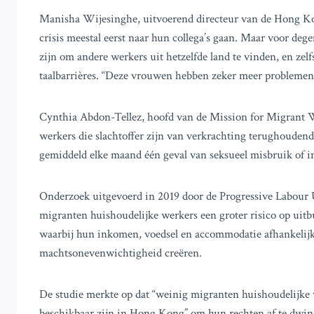
Manisha Wijesinghe, uitvoerend directeur van de Hong Ko
crisis meestal eerst naar hun collega’s gaan. Maar voor de
zijn om andere werkers uit hetzelfde land te vinden, en z
taalbarrières. “Deze vrouwen hebben zeker meer problemen,
Cynthia Abdon-Tellez, hoofd van de Mission for Migrant W
werkers die slachtoffer zijn van verkrachting terughoudend 
gemiddeld elke maand één geval van seksueel misbruik of i
Onderzoek uitgevoerd in 2019 door de Progressive Labour
migranten huishoudelijke werkers een groter risico op ui
waarbij hun inkomen, voedsel en accommodatie afhankelijk 
machtsonevenwichtigheid creëren.
De studie merkte op dat “weinig migranten huishoudelijke
beschikbaar zijn in Hong Kong” om hun rechten af te dwing