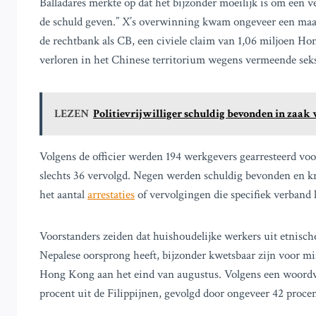
Balladares merkte op dat het bijzonder moeilijk is om een 
de schuld geven.” X’s overwinning kwam ongeveer een maand
de rechtbank als CB, een civiele claim van 1,06 miljoen Ho
verloren in het Chinese territorium wegens vermeende seksu
LEZEN
Politievrijwilliger schuldig bevonden in zaak 
Volgens de officier werden 194 werkgevers gearresteerd vo
slechts 36 vervolgd. Negen werden schuldig bevonden en kre
het aantal
arrestaties
of vervolgingen die specifiek verband
Voorstanders zeiden dat huishoudelijke werkers uit etnisch
Nepalese oorsprong heeft, bijzonder kwetsbaar zijn voor m
Hong Kong aan het eind van augustus. Volgens een woordvo
procent uit de Filippijnen, gevolgd door ongeveer 42 procen