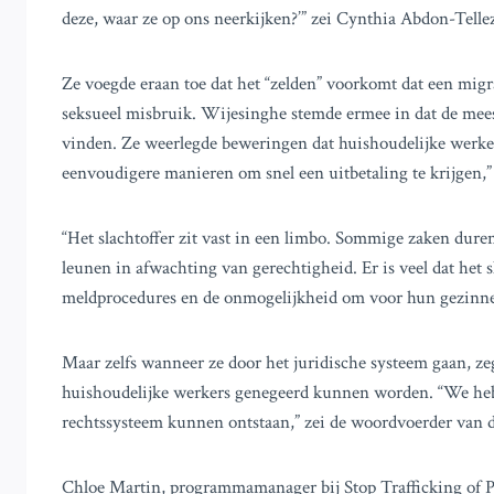
deze, waar ze op ons neerkijken?’” zei Cynthia Abdon-Telle
Ze voegde eraan toe dat het “zelden” voorkomt dat een migr
seksueel misbruik. Wijesinghe stemde ermee in dat de mees
vinden. Ze weerlegde beweringen dat huishoudelijke werker
eenvoudigere manieren om snel een uitbetaling te krijgen,” 
“Het slachtoffer zit vast in een limbo. Sommige zaken duren
leunen in afwachting van gerechtigheid. Er is veel dat het 
meldprocedures en de onmogelijkheid om voor hun gezinnen
Maar zelfs wanneer ze door het juridische systeem gaan, z
huishoudelijke werkers genegeerd kunnen worden. “We hebb
rechtssysteem kunnen ontstaan,” zei de woordvoerder van
Chloe Martin, programmamanager bij Stop Trafficking of Pe