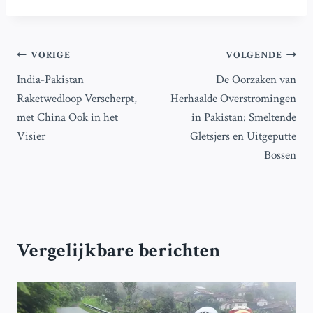
Bericht
VORIGE
VOLGENDE
India-Pakistan
De Oorzaken van
navigatie
Raketwedloop Verscherpt,
Herhaalde Overstromingen
met China Ook in het
in Pakistan: Smeltende
Visier
Gletsjers en Uitgeputte
Bossen
Vergelijkbare berichten