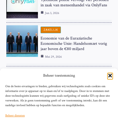
in zaak van mensenhandel via OnlyFans
Jun 3, 2026
ZAKELIJK
Economie van de Euraziatische
Economische Unie: Handelsomzet vorig
jaar boven de €80 miljard
Mei 29, 2026
ZAKELIJK
Beheer toestemming
ECB Renteverhoging in de Schijnwerpers:
Om de beste ervaringen te bieden, gebruiken wij technologieën zoals cookies om
Hardnekkige Inflatie bij de ‘Grote Vier’
informatie over je apparaat op te slaan en/of te raadplegen. Door in te stemmen met
van de Eurozone
deze technologieën kunnen wij gegevens zoals surfgedrag of unieke ID's op deze site
Mei 29, 2026
verwerken. Als je geen toestemming geeft of uw toestemming intrekt, kan dit een
nadelige invloed hebben op bepaalde functies en mogelijkheden.
Beheer diensten