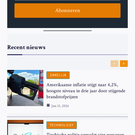
Abonneren
Recent nieuws
Previous
Next
ZAKELIJK
Amerikaanse inflatie stijgt naar 4,2%,
hoogste niveau in drie jaar door stijgende
brandstofprijzen
Jun 13, 2026
TECHNOLOGY
Tjechische politie vervolgt vier personen