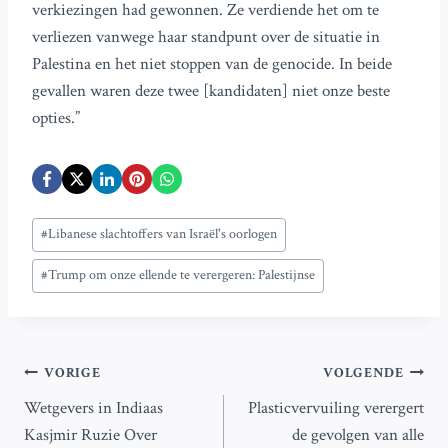
verkiezingen had gewonnen. Ze verdiende het om te
verliezen vanwege haar standpunt over de situatie in
Palestina en het niet stoppen van de genocide. In beide
gevallen waren deze twee [kandidaten] niet onze beste
opties.”
Bericht
#
Libanese slachtoffers van Israël's oorlogen
tags:
#
Trump om onze ellende te verergeren: Palestijnse
Bericht
VORIGE
VOLGENDE
Wetgevers in Indiaas
Plasticvervuiling verergert
navigatie
Kasjmir Ruzie Over
de gevolgen van alle