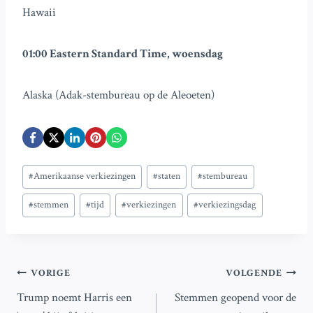
Hawaii
01:00 Eastern Standard Time, woensdag
Alaska (Adak-stembureau op de Aleoeten)
Bericht
#
Amerikaanse verkiezingen
#
staten
#
stembureau
tags:
#
stemmen
#
tijd
#
verkiezingen
#
verkiezingsdag
Bericht
VORIGE
VOLGENDE
Trump noemt Harris een
Stemmen geopend voor de
navigatie