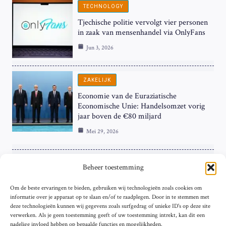
TECHNOLOGY
Tjechische politie vervolgt vier personen
in zaak van mensenhandel via OnlyFans
Jun 3, 2026
ZAKELIJK
Economie van de Euraziatische
Economische Unie: Handelsomzet vorig
jaar boven de €80 miljard
Mei 29, 2026
ZAKELIJK
Beheer toestemming
ECB Renteverhoging in de Schijnwerpers:
Om de beste ervaringen te bieden, gebruiken wij technologieën zoals cookies om
Hardnekkige Inflatie bij de ‘Grote Vier’
informatie over je apparaat op te slaan en/of te raadplegen. Door in te stemmen met
van de Eurozone
deze technologieën kunnen wij gegevens zoals surfgedrag of unieke ID's op deze site
Mei 29, 2026
verwerken. Als je geen toestemming geeft of uw toestemming intrekt, kan dit een
nadelige invloed hebben op bepaalde functies en mogelijkheden.