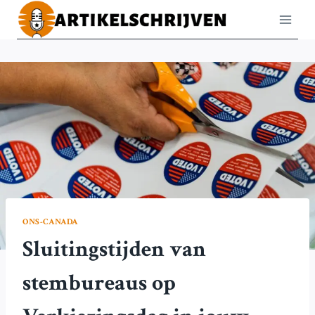
Doorgaan
naar
inhoud
ONS-CANADA
Sluitingstijden van
stembureaus op