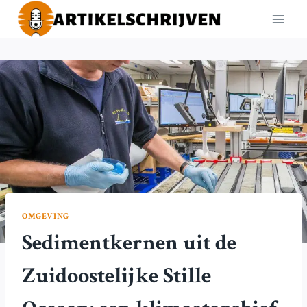
Doorgaan
naar
inhoud
OMGEVING
Sedimentkernen uit de
Zuidoostelijke Stille