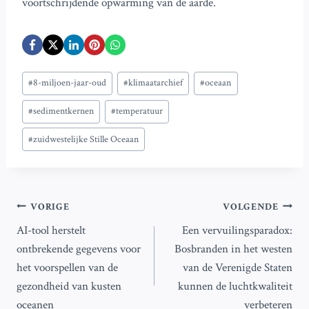
voortschrijdende opwarming van de aarde.
Bericht
#
8-miljoen-jaar-oud
#
klimaatarchief
#
oceaan
tags:
#
sedimentkernen
#
temperatuur
#
zuidwestelijke Stille Oceaan
Bericht
VORIGE
VOLGENDE
AI-tool herstelt
Een vervuilingsparadox:
navigatie
ontbrekende gegevens voor
Bosbranden in het westen
het voorspellen van de
van de Verenigde Staten
gezondheid van kusten
kunnen de luchtkwaliteit
oceanen
verbeteren