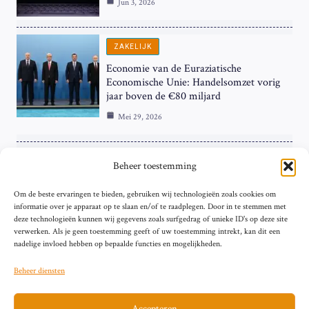
Jun 3, 2026
ZAKELIJK
Economie van de Euraziatische
Economische Unie: Handelsomzet vorig
jaar boven de €80 miljard
Mei 29, 2026
ZAKELIJK
Beheer toestemming
ECB Renteverhoging in de Schijnwerpers:
Om de beste ervaringen te bieden, gebruiken wij technologieën zoals cookies om
Hardnekkige Inflatie bij de ‘Grote Vier’
informatie over je apparaat op te slaan en/of te raadplegen. Door in te stemmen met
van de Eurozone
deze technologieën kunnen wij gegevens zoals surfgedrag of unieke ID's op deze site
Mei 29, 2026
verwerken. Als je geen toestemming geeft of uw toestemming intrekt, kan dit een
nadelige invloed hebben op bepaalde functies en mogelijkheden.
Beheer diensten
Accepteren