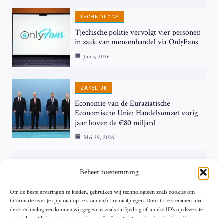
TECHNOLOGY
Tjechische politie vervolgt vier personen
in zaak van mensenhandel via OnlyFans
Jun 3, 2026
ZAKELIJK
Economie van de Euraziatische
Economische Unie: Handelsomzet vorig
jaar boven de €80 miljard
Mei 29, 2026
ZAKELIJK
Beheer toestemming
ECB Renteverhoging in de Schijnwerpers:
Om de beste ervaringen te bieden, gebruiken wij technologieën zoals cookies om
Hardnekkige Inflatie bij de ‘Grote Vier’
informatie over je apparaat op te slaan en/of te raadplegen. Door in te stemmen met
van de Eurozone
deze technologieën kunnen wij gegevens zoals surfgedrag of unieke ID's op deze site