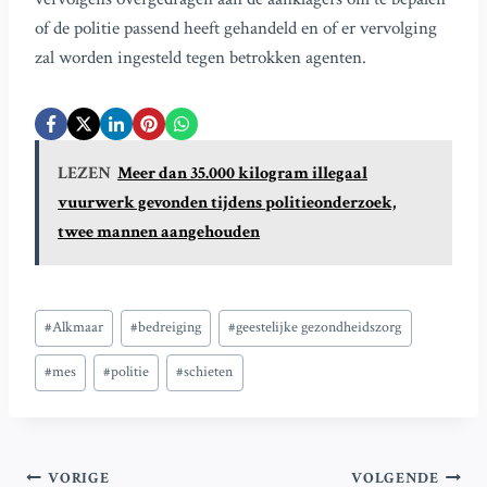
of de politie passend heeft gehandeld en of er vervolging
zal worden ingesteld tegen betrokken agenten.
LEZEN
Meer dan 35.000 kilogram illegaal
vuurwerk gevonden tijdens politieonderzoek,
twee mannen aangehouden
Bericht
#
Alkmaar
#
bedreiging
#
geestelijke gezondheidszorg
tags:
#
mes
#
politie
#
schieten
Bericht
VORIGE
VOLGENDE