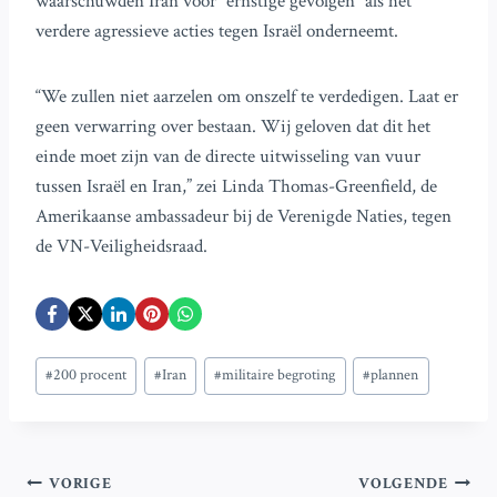
waarschuwden Iran voor “ernstige gevolgen” als het
verdere agressieve acties tegen Israël onderneemt.
“We zullen niet aarzelen om onszelf te verdedigen. Laat er
geen verwarring over bestaan. Wij geloven dat dit het
einde moet zijn van de directe uitwisseling van vuur
tussen Israël en Iran,” zei Linda Thomas-Greenfield, de
Amerikaanse ambassadeur bij de Verenigde Naties, tegen
de VN-Veiligheidsraad.
Bericht
#
200 procent
#
Iran
#
militaire begroting
#
plannen
tags:
Bericht
VORIGE
VOLGENDE