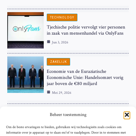
TECHNOLOGY
Tjechische politie vervolgt vier personen
in zaak van mensenhandel via OnlyFans
Jun 3, 2026
ZAKELIJK
Economie van de Euraziatische
Economische Unie: Handelsomzet vorig
jaar boven de €80 miljard
Mei 29, 2026
ZAKELIJK
Beheer toestemming
ECB Renteverhoging in de Schijnwerpers:
Om de beste ervaringen te bieden, gebruiken wij technologieën zoals cookies om
Hardnekkige Inflatie bij de ‘Grote Vier’
informatie over je apparaat op te slaan en/of te raadplegen. Door in te stemmen met
van de Eurozone