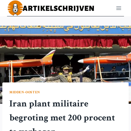
Doorgaan
naar
inhoud
MIDDEN-OOSTEN
Iran plant militaire
begroting met 200 procent