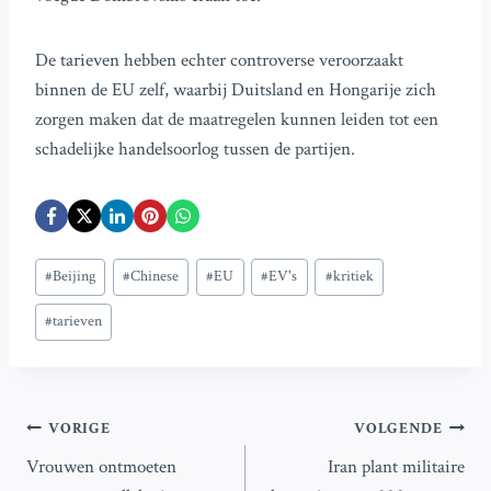
De tarieven hebben echter controverse veroorzaakt
binnen de EU zelf, waarbij Duitsland en Hongarije zich
zorgen maken dat de maatregelen kunnen leiden tot een
schadelijke handelsoorlog tussen de partijen.
Bericht
#
Beijing
#
Chinese
#
EU
#
EV's
#
kritiek
tags:
#
tarieven
Bericht
VORIGE
VOLGENDE
Vrouwen ontmoeten
Iran plant militaire
navigatie