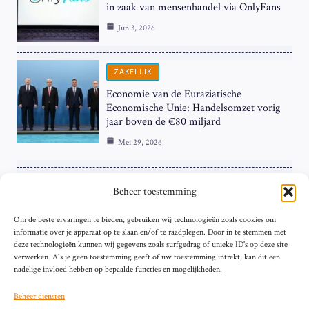
in zaak van mensenhandel via OnlyFans
Jun 3, 2026
ZAKELIJK
Economie van de Euraziatische
Economische Unie: Handelsomzet vorig
jaar boven de €80 miljard
Mei 29, 2026
ZAKELIJK
Beheer toestemming
ECB Renteverhoging in de Schijnwerpers:
Om de beste ervaringen te bieden, gebruiken wij technologieën zoals cookies om
Hardnekkige Inflatie bij de ‘Grote Vier’
informatie over je apparaat op te slaan en/of te raadplegen. Door in te stemmen met
van de Eurozone
deze technologieën kunnen wij gegevens zoals surfgedrag of unieke ID's op deze site
Mei 29, 2026
verwerken. Als je geen toestemming geeft of uw toestemming intrekt, kan dit een
nadelige invloed hebben op bepaalde functies en mogelijkheden.
Beheer diensten