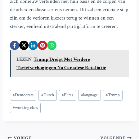
zich opnieuw verbinden met hun basis en de zorgen van
de arbeidersklasse serieus nemen. Dit zal een cruciale stap
zijn om de verloren kiezers terug te winnen en een
sterker, eenheid uitstralend partijplatform te creëren.
LEZEN
Trump Dreigt Met Verdere
Tariefverhogingen Na Canadese Retaliatie
Bericht
#
Democrats
#
Dutch
#
Elites
#
language
#
Trump
tags:
#
working class
VORIGE
VOLGENDE