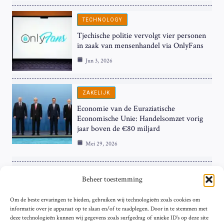
TECHNOLOGY
Tjechische politie vervolgt vier personen
in zaak van mensenhandel via OnlyFans
Jun 3, 2026
ZAKELIJK
Economie van de Euraziatische
Economische Unie: Handelsomzet vorig
jaar boven de €80 miljard
Mei 29, 2026
ZAKELIJK
Beheer toestemming
ECB Renteverhoging in de Schijnwerpers:
Om de beste ervaringen te bieden, gebruiken wij technologieën zoals cookies om
Hardnekkige Inflatie bij de ‘Grote Vier’
informatie over je apparaat op te slaan en/of te raadplegen. Door in te stemmen met
van de Eurozone
deze technologieën kunnen wij gegevens zoals surfgedrag of unieke ID's op deze site