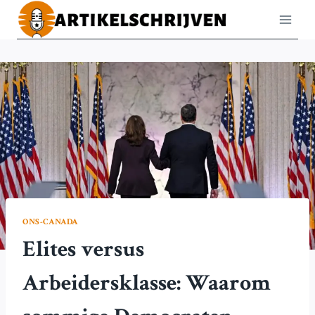
Doorgaan
naar
inhoud
ONS-CANADA
Elites versus
Arbeidersklasse: Waarom