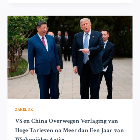
€125
MILJOEN
INITIATIEF
VOOR
ONTWIKKELING
VAN
EUROPA’S
GRENSVERLEGGENDE
AI
ZAKELIJK
VS en China Overwegen Verlaging van
Hoge Tarieven na Meer dan Een Jaar van
Wederzijdse Acties