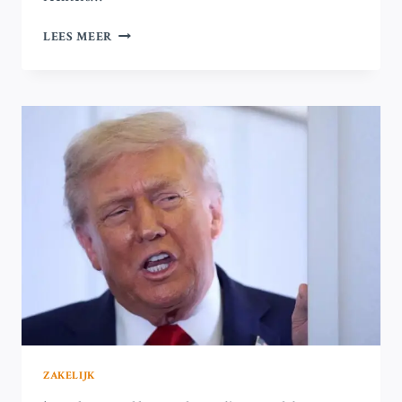
HOGE
LEES MEER
RAAD
UITSPRAAK
KAN
PRESIDENT
TRUMP
AANSPOREN
TOT
NIEUWE
TARIEFSTRATEGIE
ZAKELIJK