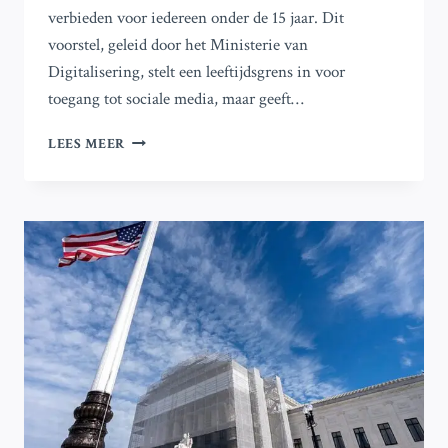
verbieden voor iedereen onder de 15 jaar. Dit
voorstel, geleid door het Ministerie van
Digitalisering, stelt een leeftijdsgrens in voor
toegang tot sociale media, maar geeft…
DENEMARKEN
LEES MEER
WIL
TOEGANG
TOT
SOCIALE
MEDIA
VERBIEDEN
VOOR
KINDEREN
ONDER
DE
15
JAAR