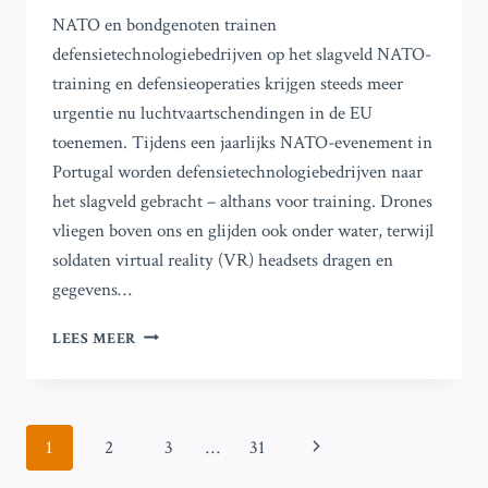
NATO en bondgenoten trainen
defensietechnologiebedrijven op het slagveld NATO-
training en defensieoperaties krijgen steeds meer
urgentie nu luchtvaartschendingen in de EU
toenemen. Tijdens een jaarlijks NATO-evenement in
Portugal worden defensietechnologiebedrijven naar
het slagveld gebracht – althans voor training. Drones
vliegen boven ons en glijden ook onder water, terwijl
soldaten virtual reality (VR) headsets dragen en
gegevens…
NATO
LEES MEER
EN
BONDGENOTEN
OPLEIDEN
DEFENSIETECHNOLOGIEBEDRIJVEN
Paginanavigatie
Volgende
1
2
3
…
31
OP
HET