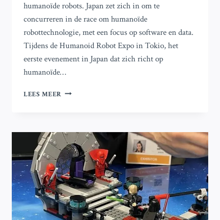
humanoïde robots. Japan zet zich in om te
concurreren in de race om humanoïde
robottechnologie, met een focus op software en data.
Tijdens de Humanoid Robot Expo in Tokio, het
eerste evenement in Japan dat zich richt op
humanoïde…
ZOU
LEES MEER
JIJ
SAMENWERKEN
MET
EEN
GRAPPENMAKENDE
ROBOT?
JAPAN
STREEFT
ERNAAR
CHINA
BIJ
TE