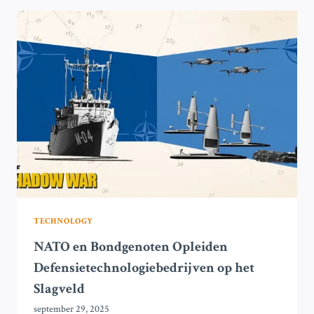
DONALD
TRUMP’S
REACTIES
STIMULEREN
EUROPESE
MARKTEN
TECHNOLOGY
NATO en Bondgenoten Opleiden
Defensietechnologiebedrijven op het
Slagveld
september 29, 2025