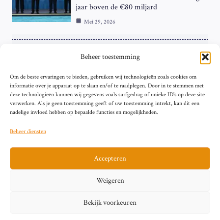
jaar boven de €80 miljard
Mei 29, 2026
ZAKELIJK
Beheer toestemming
ECB Renteverhoging in de Schijnwerpers:
Om de beste ervaringen te bieden, gebruiken wij technologieën zoals cookies om
Hardnekkige Inflatie bij de ‘Grote Vier’
informatie over je apparaat op te slaan en/of te raadplegen. Door in te stemmen met
van de Eurozone
deze technologieën kunnen wij gegevens zoals surfgedrag of unieke ID's op deze site
Mei 29, 2026
verwerken. Als je geen toestemming geeft of uw toestemming intrekt, kan dit een
nadelige invloed hebben op bepaalde functies en mogelijkheden.
Beheer diensten
Accepteren
Sitemap
Contact
Privacybeleid (EU)
Impressum
Weigeren
Cookiebeleid (EU)
Bekijk voorkeuren
© 2026 artikelschrijven.nl