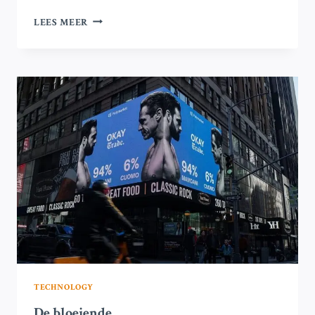
ONTDEK
LEES MEER
LEGO’S
NIEUWE
SMART
BRICK:
SPEEL
BINNENKORT
STAR
WARS-
SCENARIO’S!
TECHNOLOGY
De bloeiende