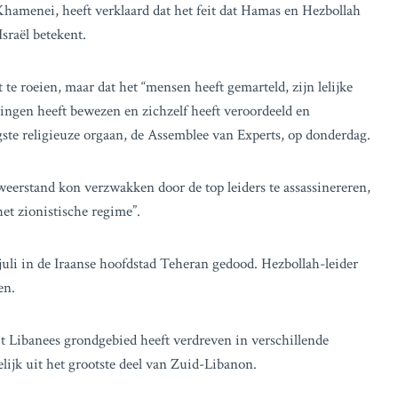
Khamenei, heeft verklaard dat het feit dat Hamas en Hezbollah
sraël betekent.
e roeien, maar dat het “mensen heeft gemarteld, zijn lelijke
lingen heeft bewezen en zichzelf heeft veroordeeld en
ogste religieuze orgaan, de Assemblee van Experts, op donderdag.
e weerstand kon verzwakken door de top leiders te assassinereren,
et zionistische regime”.
juli in de Iraanse hoofdstad Teheran gedood. Hezbollah-leider
en.
it Libanees grondgebied heeft verdreven in verschillende
lijk uit het grootste deel van Zuid-Libanon.