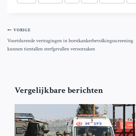
tags:
Bericht
VORIGE
Voortdurende vertragingen in borstkankerbevolkingsscreening
navigatie
kunnen tientallen sterfgevallen veroorzaken
Vergelijkbare berichten