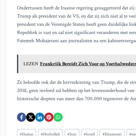
Ondertussen heeft de Iraanse regering gesuggereerd dat zij
Trump als president van de VS, en dat zij zich niet al te v
president van de Verenigde Staten heeft geen duidelijke li
Republiek is vast en zal niet significant veranderen met e
Fatemeh Mohajerani aan journalisten na een kabinetsverg
LEZEN
Frankrijk Bereidt Zich Voor op Voetbalwedstr
Ze beloofde ook dat de herverkiezing van Trump, die de str
2018, geen invloed zal hebben op het levensonderhoud van de
historische diepten van meer dan 700.000 tegenover de A
Bericht
#
Hamas
#
Hezbollah
#
Iran
#
Israël
#
Khamenei
#
ne