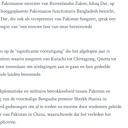
 Pakistaanse minister van Buitenlandse Zaken, Ishaq Dar, op
n hooggeplaatste Pakistaanse functionaris Bangladesh bezocht,
 Dar, die ook als vicepremier van Pakistan fungeert, sprak een
t begin van “een nieuwe fase van onze hernieuwde
 op de “significante vooruitgang” die het afgelopen jaar is
ren waarin jongeren van Karachi tot Chittagong, Quetta tot
den ineenslaan om uitdagingen aan te gaan en hun gedeelde
beide landen benoemde.
iplomatieke en militaire betrokkenheid tussen Pakistan en
ting van de voormalige Bengaalse premier Sheikh Hasina in
werd gedwongen om af te treden na enorme door studenten geleide
 van Pakistan in China, waarschuwde dat het verleden het
pliceren.