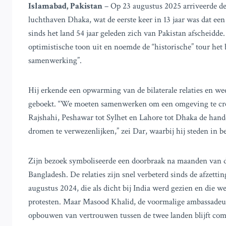
Islamabad, Pakistan
– Op 23 augustus 2025 arriveerde de
luchthaven Dhaka, wat de eerste keer in 13 jaar was dat ee
sinds het land 54 jaar geleden zich van Pakistan afscheidde.
optimistische toon uit en noemde de “historische” tour he
samenwerking”.
Hij erkende een opwarming van de bilaterale relaties en wees
geboekt. “We moeten samenwerken om een omgeving te creë
Rajshahi, Peshawar tot Sylhet en Lahore tot Dhaka de han
dromen te verwezenlijken,” zei Dar, waarbij hij steden in 
Zijn bezoek symboliseerde een doorbraak na maanden van d
Bangladesh. De relaties zijn snel verbeterd sinds de afzet
augustus 2024, die als dicht bij India werd gezien en die 
protesten. Maar Masood Khalid, de voormalige ambassadeur
opbouwen van vertrouwen tussen de twee landen blijft com