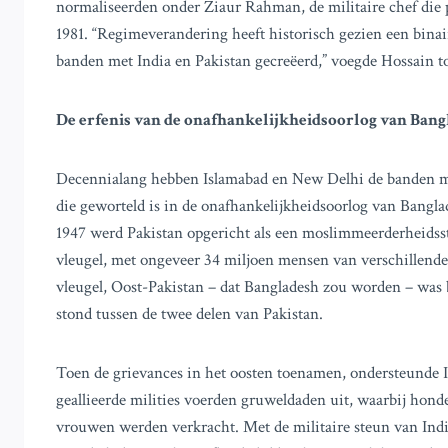
normaliseerden onder Ziaur Rahman, de militaire chef die p
1981. “Regimeverandering heeft historisch gezien een binai
banden met India en Pakistan gecreëerd,” voegde Hossain t
De erfenis van de onafhankelijkheidsoorlog van Bang
Decennialang hebben Islamabad en New Delhi de banden me
die geworteld is in de onafhankelijkheidsoorlog van Banglad
1947 werd Pakistan opgericht als een moslimmeerderheidsst
vleugel, met ongeveer 34 miljoen mensen van verschillende
vleugel, Oost-Pakistan – dat Bangladesh zou worden – was 
stond tussen de twee delen van Pakistan.
Toen de grievances in het oosten toenamen, ondersteunde In
geallieerde milities voerden gruweldaden uit, waarbij ho
vrouwen werden verkracht. Met de militaire steun van In