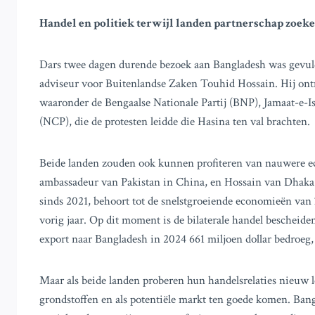
Handel en politiek terwijl landen partnerschap zoek
Dars twee dagen durende bezoek aan Bangladesh was gevu
adviseur voor Buitenlandse Zaken Touhid Hossain. Hij ontmo
waaronder de Bengaalse Nationale Partij (BNP), Jamaat-e-Isl
(NCP), die de protesten leidde die Hasina ten val brachten.
Beide landen zouden ook kunnen profiteren van nauwere e
ambassadeur van Pakistan in China, en Hossain van Dhaka 
sinds 2021, behoort tot de snelstgroeiende economieën van Z
vorig jaar. Op dit moment is de bilaterale handel bescheid
export naar Bangladesh in 2024 661 miljoen dollar bedroeg,
Maar als beide landen proberen hun handelsrelaties nieuw le
grondstoffen en als potentiële markt ten goede komen. Ban