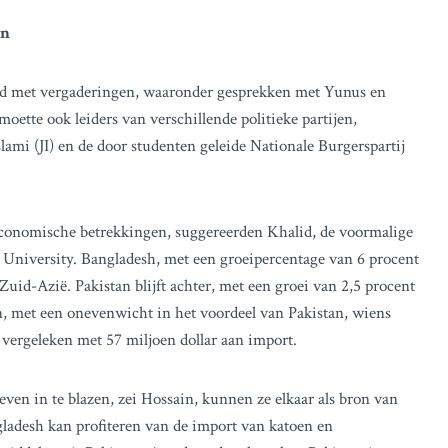
en
ld met vergaderingen, waaronder gesprekken met Yunus en
ette ook leiders van verschillende politieke partijen,
ami (JI) en de door studenten geleide Nationale Burgerspartij
conomische betrekkingen, suggereerden Khalid, de voormalige
University. Bangladesh, met een groeipercentage van 6 procent
uid-Azië. Pakistan blijft achter, met een groei van 2,5 procent
en, met een onevenwicht in het voordeel van Pakistan, wiens
 vergeleken met 57 miljoen dollar aan import.
ven in te blazen, zei Hossain, kunnen ze elkaar als bron van
gladesh kan profiteren van de import van katoen en