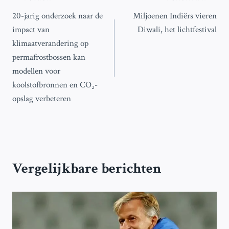
Bericht
20-jarig onderzoek naar de
Miljoenen Indiërs vieren
navigatie
impact van
Diwali, het lichtfestival
klimaatverandering op
permafrostbossen kan
modellen voor
koolstofbronnen en CO₂-
opslag verbeteren
Vergelijkbare berichten