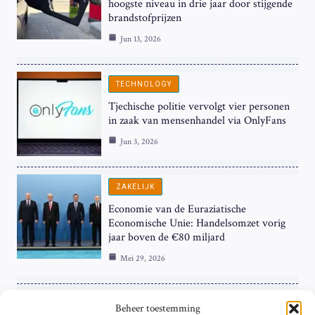
hoogste niveau in drie jaar door stijgende
brandstofprijzen
Jun 13, 2026
TECHNOLOGY
Tjechische politie vervolgt vier personen
in zaak van mensenhandel via OnlyFans
Jun 3, 2026
ZAKELIJK
Economie van de Euraziatische
Economische Unie: Handelsomzet vorig
jaar boven de €80 miljard
Mei 29, 2026
ZAKELIJK
Beheer toestemming