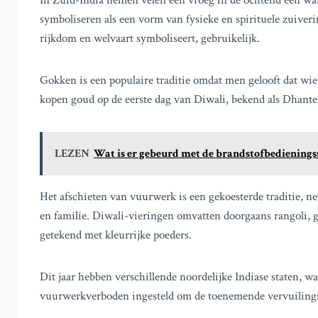
In Zuid-India nemen velen een vroeg in de ochtend een war
symboliseren als een vorm van fysieke en spirituele zuiver
rijkdom en welvaart symboliseert, gebruikelijk.
Gokken is een populaire traditie omdat men gelooft dat wie 
kopen goud op de eerste dag van Diwali, bekend als Dhanter
LEZEN
Wat is er gebeurd met de brandstofbedieningssc
Het afschieten van vuurwerk is een gekoesterde traditie, n
en familie. Diwali-vieringen omvatten doorgaans rangoli, 
getekend met kleurrijke poeders.
Dit jaar hebben verschillende noordelijke Indiase staten, w
vuurwerkverboden ingesteld om de toenemende vervuilingsn