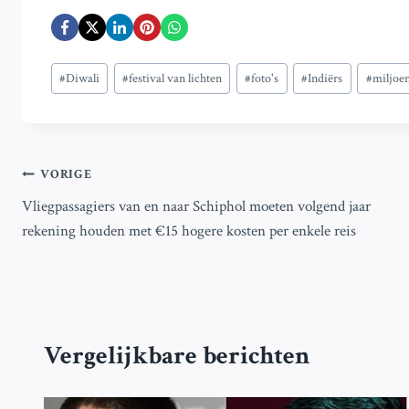
Bericht
#
Diwali
#
festival van lichten
#
foto's
#
Indiërs
#
miljoe
tags:
Bericht
VORIGE
Vliegpassagiers van en naar Schiphol moeten volgend jaar
navigatie
rekening houden met €15 hogere kosten per enkele reis
Vergelijkbare berichten