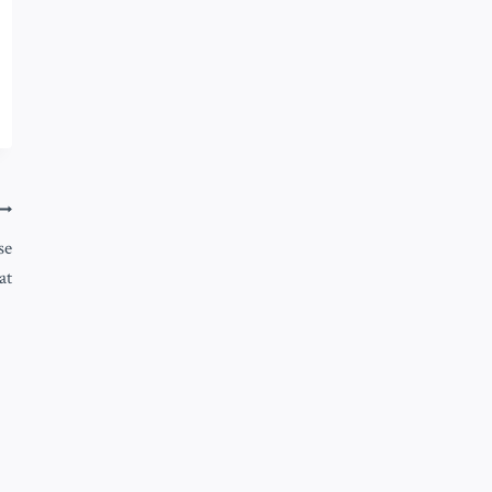
se
at