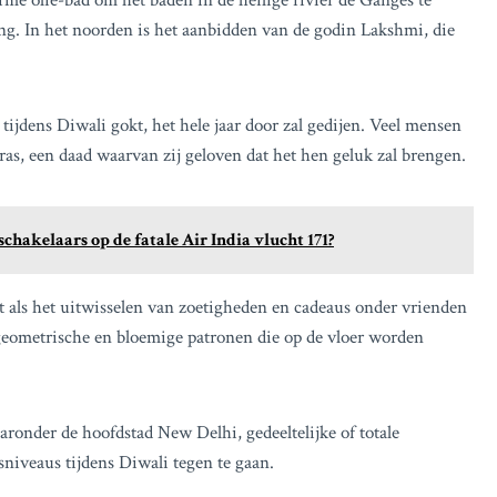
me olie-bad om het baden in de heilige rivier de Ganges te
ing. In het noorden is het aanbidden van de godin Lakshmi, die
tijdens Diwali gokt, het hele jaar door zal gedijen. Veel mensen
as, een daad waarvan zij geloven dat het hen geluk zal brengen.
hakelaars op de fatale Air India vlucht 171?
et als het uitwisselen van zoetigheden en cadeaus onder vrienden
geometrische en bloemige patronen die op de vloer worden
aaronder de hoofdstad New Delhi, gedeeltelijke of totale
iveaus tijdens Diwali tegen te gaan.