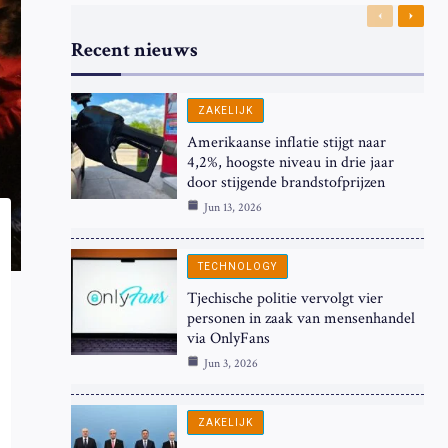
Previous
Next
Recent nieuws
ZAKELIJK
Amerikaanse inflatie stijgt naar
4,2%, hoogste niveau in drie jaar
door stijgende brandstofprijzen
Jun 13, 2026
TECHNOLOGY
Tjechische politie vervolgt vier
personen in zaak van mensenhandel
via OnlyFans
Jun 3, 2026
ZAKELIJK