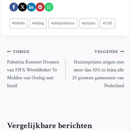
Bericht
#
belofte
#
daling
#
olieproductie
#
prijzen
#
UAE
tags:
Bericht
VORIGE
VOLGENDE
Palestina Koestert Dromen
Huizenprijzen stijgen met
navigatie
van FIFA Wereldbeker Te
meer dan 10% in bijna alle
Midden van Oorlog met
25 grootste gemeenten van
Israël
Nederland
Vergelijkbare berichten