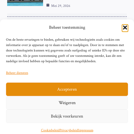
Mei 29, 2026
ZAKELIJK
Beheer toestemming
ECB Renteverhoging in de Schijnwerpers:
Om de beste ervaringen te bieden, gebruiken wij technologieën zoals cookies om
Hardnekkige Inflatie bij de ‘Grote Vier’
informatie over je apparaat op te slaan en/of te raadplegen. Door in te stemmen met
van de Eurozone
deze technologieën kunnen wij gegevens zoals surfgedrag of unieke ID's op deze site
Mei 29, 2026
verwerken. Als je geen toestemming geeft of uw toestemming intrekt, kan dit een
nadelige invloed hebben op bepaalde functies en mogelijkheden.
Beheer diensten
Accepteren
Sitemap
Contact
Privacybeleid (EU)
Impressum
Weigeren
Cookiebeleid (EU)
Bekijk voorkeuren
© 2026 artikelschrijven.nl
Cookiebeleid
Privacybeleid
Impressum