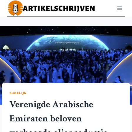
Doorgaan
naar
inhoud
ZAKELIJK
Verenigde Arabische
Emiraten beloven