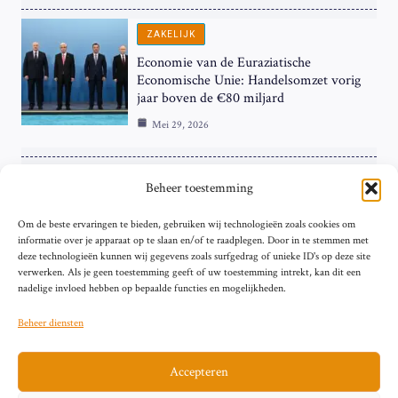
ZAKELIJK
Economie van de Euraziatische
Economische Unie: Handelsomzet vorig
jaar boven de €80 miljard
Mei 29, 2026
ZAKELIJK
Beheer toestemming
ECB Renteverhoging in de Schijnwerpers:
Om de beste ervaringen te bieden, gebruiken wij technologieën zoals cookies om
Hardnekkige Inflatie bij de ‘Grote Vier’
informatie over je apparaat op te slaan en/of te raadplegen. Door in te stemmen met
van de Eurozone
deze technologieën kunnen wij gegevens zoals surfgedrag of unieke ID's op deze site
Mei 29, 2026
verwerken. Als je geen toestemming geeft of uw toestemming intrekt, kan dit een
nadelige invloed hebben op bepaalde functies en mogelijkheden.
Beheer diensten
Accepteren
Sitemap
Contact
Privacybeleid (EU)
Impressum