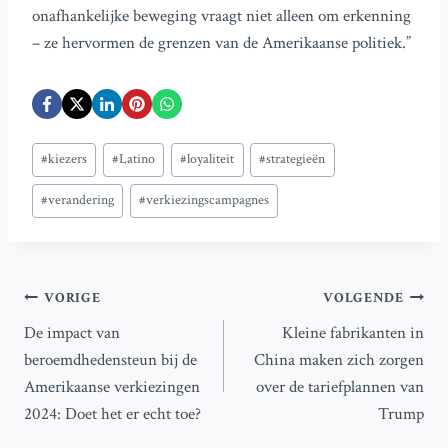
onafhankelijke beweging vraagt niet alleen om erkenning
– ze hervormen de grenzen van de Amerikaanse politiek.”
Bericht
#
kiezers
#
Latino
#
loyaliteit
#
strategieën
tags:
#
verandering
#
verkiezingscampagnes
Bericht
VORIGE
VOLGENDE
De impact van
Kleine fabrikanten in
navigatie
beroemdhedensteun bij de
China maken zich zorgen
Amerikaanse verkiezingen
over de tariefplannen van
2024: Doet het er echt toe?
Trump