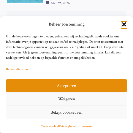
Mei 29, 2026
ZAKELIJK
Beheer toestemming
ECB Renteverhoging in de Schijnwerpers:
Om de beste ervaringen te bieden, gebruiken wij technologieën zoals cookies om
Hardnekkige Inflatie bij de ‘Grote Vier’
informatie over je apparaat op te slaan en/of te raadplegen. Door in te stemmen met
van de Eurozone
deze technologieën kunnen wij gegevens zoals surfgedrag of unieke ID's op deze site
Mei 29, 2026
verwerken. Als je geen toestemming geeft of uw toestemming intrekt, kan dit een
nadelige invloed hebben op bepaalde functies en mogelijkheden.
Beheer diensten
Accepteren
Sitemap
Contact
Privacybeleid (EU)
Impressum
Weigeren
Cookiebeleid (EU)
Bekijk voorkeuren
© 2026 artikelschrijven.nl
Cookiebeleid
Privacybeleid
Impressum