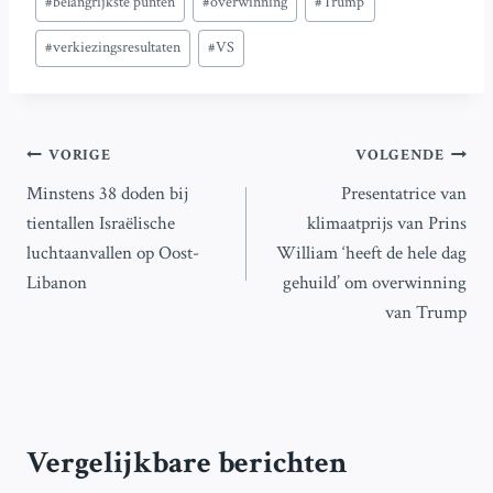
#
belangrijkste punten
#
overwinning
#
Trump
tags:
#
verkiezingsresultaten
#
VS
Bericht
VORIGE
VOLGENDE
Minstens 38 doden bij
Presentatrice van
navigatie
tientallen Israëlische
klimaatprijs van Prins
luchtaanvallen op Oost-
William ‘heeft de hele dag
Libanon
gehuild’ om overwinning
van Trump
Vergelijkbare berichten