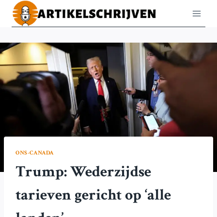
Doorgaan
naar
inhoud
ONS-CANADA
Trump: Wederzijdse
tarieven gericht op ‘alle