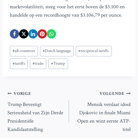
marktvolatiliteit, steeg voor het eerst boven de $3.100 en
handelde op een recordhoogte van $3.106,79 per ounce.
Bericht
#
all countries
#
Dutch language
#
reciprocal tariffs
tags:
#
tariffs
#
trade
#
Trump
Bericht
VORIGE
VOLGENDE
Trump Bevestigt
Mensik verslaat idool
navigatie
Serieusheid van Zijn Derde
Djokovic in finale Miami
Presidentiële
Open en wint eerste ATP-
Kandidaatstelling
titel