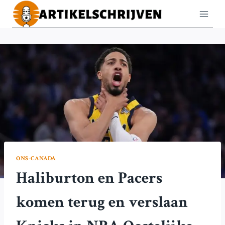
Doorgaan
naar
inhoud
ONS-CANADA
Haliburton en Pacers
komen terug en verslaan