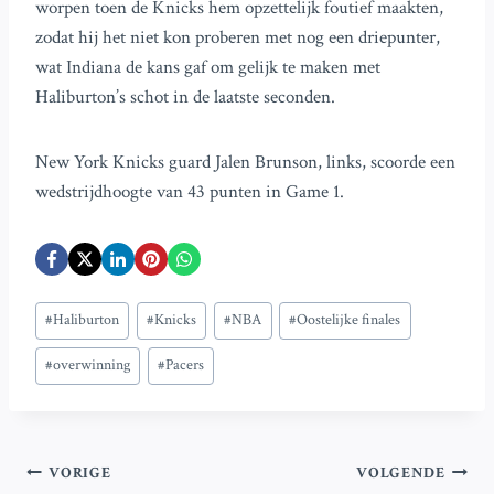
worpen toen de Knicks hem opzettelijk foutief maakten,
zodat hij het niet kon proberen met nog een driepunter,
wat Indiana de kans gaf om gelijk te maken met
Haliburton’s schot in de laatste seconden.
New York Knicks guard Jalen Brunson, links, scoorde een
wedstrijdhoogte van 43 punten in Game 1.
Bericht
#
Haliburton
#
Knicks
#
NBA
#
Oostelijke finales
tags:
#
overwinning
#
Pacers
Bericht
VORIGE
VOLGENDE