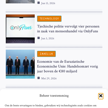
Jun 13, 2026
TECHNOLOGY
Tjechische politie vervolgt vier personen
in zaak van mensenhandel via OnlyFans
Jun 3, 2026
ZAKELIJK
Economie van de Euraziatische
Economische Unie: Handelsomzet vorig
jaar boven de €80 miljard
Mei 29, 2026
ZAKELIJK
Beheer toestemming
ECB Renteverhoging in de Schijnwerpers:
Om de beste ervaringen te bieden, gebruiken wij technologieën zoals cookies om
Hardnekkige Inflatie bij de ‘Grote Vier’