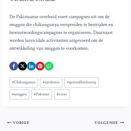
De Pakistaanse overheid voert campagnes uit om de
muggen die chikungunya verspreiden te bestrijden en
bewustwordingscampagnes te organiseren. Daarnaast
worden larvicidale activiteiten uitgevoerd om de
ontwikkeling van muggen te voorkomen.
Bericht
#
Chikungunya
#
epidemie
#
gezondheidszorg
tags:
#
muggen
#
Pakistan
#
virus
Bericht
VORIGE
VOLGENDE