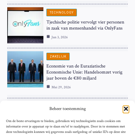
TECHNOLOGY
Tjechische politie vervolgt vier personen
in zaak van mensenhandel via OnlyFans
Jun 3, 2026
ZAKELIJK
Economie van de Euraziatische
Economische Unie: Handelsomzet vorig
jaar boven de €80 miljard
Mei 29, 2026
ZAKELIJK
Beheer toestemming
ECB Renteverhoging in de Schijnwerpers:
Om de beste ervaringen te bieden, gebruiken wij technologieën zoals cookies om
Hardnekkige Inflatie bij de ‘Grote Vier’
informatie over je apparaat op te slaan en/of te raadplegen. Door in te stemmen met
van de Eurozone
deze technologieën kunnen wij gegevens zoals surfgedrag of unieke ID's op deze site