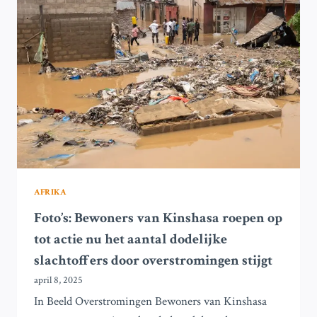
KLIMAAT
‘KANTELPUNTEN’
TE
ACTIVEREN
TENZIJ
ACTIE
VERSNELT,
WAARSCHUWT
ONDERZOEK
AFRIKA
Foto’s: Bewoners van Kinshasa roepen op
tot actie nu het aantal dodelijke
slachtoffers door overstromingen stijgt
april 8, 2025
In Beeld Overstromingen Bewoners van Kinshasa