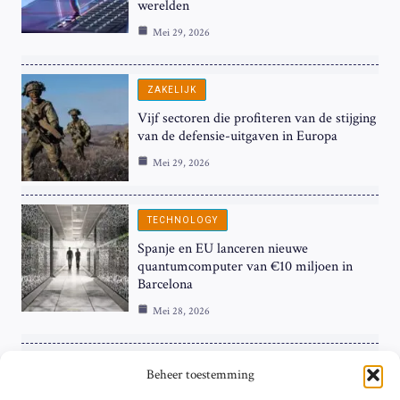
werelden
Mei 29, 2026
ZAKELIJK
Vijf sectoren die profiteren van de stijging
van de defensie-uitgaven in Europa
Mei 29, 2026
TECHNOLOGY
Spanje en EU lanceren nieuwe
quantumcomputer van €10 miljoen in
Barcelona
Mei 28, 2026
TECHNOLOGY
Beheer toestemming
Dell Behaalt $9,7 Miljard Contract van het