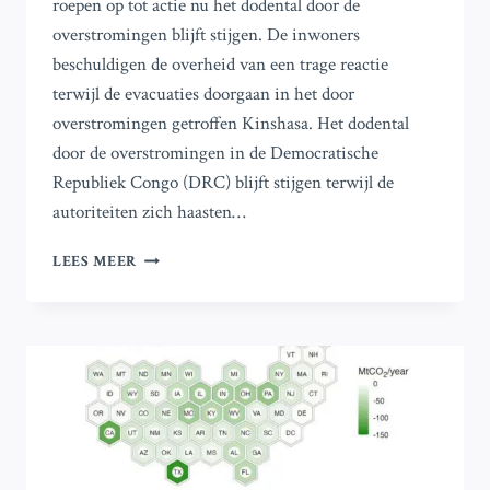
roepen op tot actie nu het dodental door de
overstromingen blijft stijgen. De inwoners
beschuldigen de overheid van een trage reactie
terwijl de evacuaties doorgaan in het door
overstromingen getroffen Kinshasa. Het dodental
door de overstromingen in de Democratische
Republiek Congo (DRC) blijft stijgen terwijl de
autoriteiten zich haasten…
FOTO’S:
LEES MEER
BEWONERS
VAN
KINSHASA
ROEPEN
OP
TOT
ACTIE
NU
HET
AANTAL