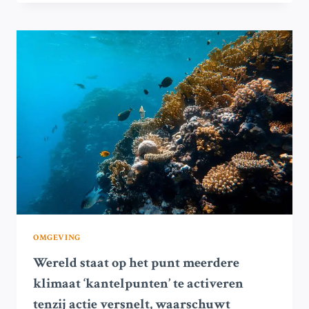
MOETEN
NU
SPREKEN
EN
HANDELEN
OVER
GAZA
OMGEVING
Wereld staat op het punt meerdere
klimaat ‘kantelpunten’ te activeren
tenzij actie versnelt, waarschuwt