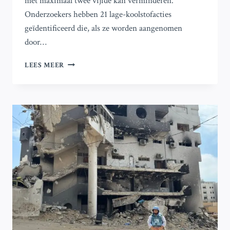
met maximaal twee vijfde kan verminderen.
Onderzoekers hebben 21 lage-koolstofacties
geïdentificeerd die, als ze worden aangenomen
door…
HUISHOUDELIJKE
LEES MEER
ACTIES
SPEEL
EEN
BELANGRIJKE
ROL
IN
DE
STRIJD
TEGEN
KLIMAATVERANDERING