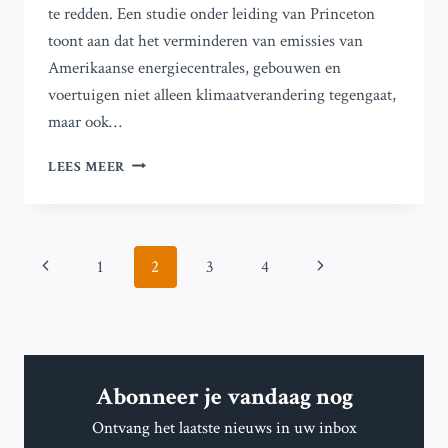
te redden. Een studie onder leiding van Princeton
toont aan dat het verminderen van emissies van
Amerikaanse energiecentrales, gebouwen en
voertuigen niet alleen klimaatverandering tegengaat,
maar ook…
ONDERZOEK
LEES MEER
ONTHULT
AANZIENLIJKE
GEZONDHEIDSVOORDELEN
VAN
Paginanavigatie
Vorige
Volgende
1
2
3
4
SCHONE
ENERGIE-
pagina
pagina
INSPANNINGEN
IN
DE
VS
Abonneer je vandaag nog
VOOR
DE
Ontvang het laatste nieuws in uw inbox
HELE