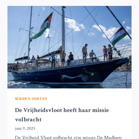
TOT
ACTIE
NU
RUSSISCHE
AANVALLEN
TOENEMEN
MIDDEN-OOSTEN
De Vrijheidsvloot heeft haar missie
volbracht
juni 9, 2025
De Vrijheid Vloot volbracht zijn missie De Madleen