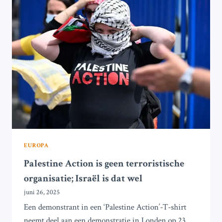
IN
GAZA,
MAAR
ONDERNEEMT
GEEN
ACTIE
TEGEN
ISRAËL
EUROPA
Palestine Action is geen terroristische
organisatie; Israël is dat wel
juni 26, 2025
Een demonstrant in een ‘Palestine Action’-T-shirt
neemt deel aan een demonstratie in Londen op 23