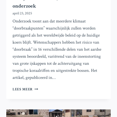
onderzoek
april 23, 2025
Onderzoek toont aan dat meerdere klimaat
“doorbraakpunten” waarschijnlijk zullen worden
getriggerd als het wereldwijde beleid op de huidige
koers blijft. Wetenschappers hebben het risico van
“doorbraak” in 16 verschillende delen van het aardse
systeem beoordeeld, variërend van de ineenstorting
van grote ijskappen tot de achteruitgang van
tropische koraalriffen en uitgestrekte bossen. Het
artikel, gepubliceerd in…
WERELD
LEES MEER
STAAT
OP
HET
PUNT
MEERDERE