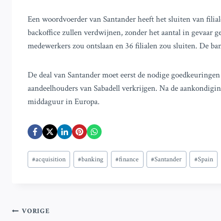
Een woordvoerder van Santander heeft het sluiten van filial
backoffice zullen verdwijnen, zonder het aantal in gevaar
medewerkers zou ontslaan en 36 filialen zou sluiten. De ba
De deal van Santander moet eerst de nodige goedkeuringen 
aandeelhouders van Sabadell verkrijgen. Na de aankondigin
middaguur in Europa.
Bericht
#
acquisition
#
banking
#
finance
#
Santander
#
Spain
tags:
Bericht
VORIGE