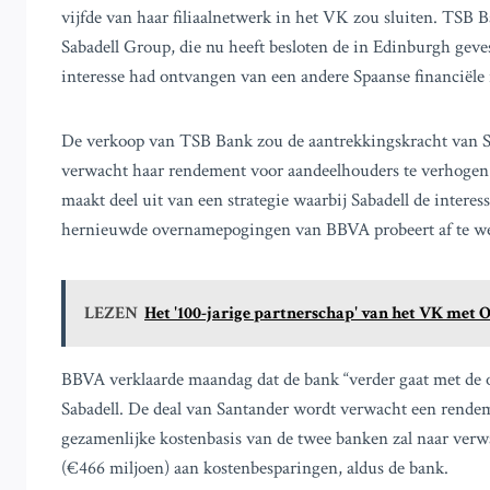
vijfde van haar filiaalnetwerk in het VK zou sluiten. TSB
Sabadell Group, die nu heeft besloten de in Edinburgh geve
interesse had ontvangen van een andere Spaanse financiële
De verkoop van TSB Bank zou de aantrekkingskracht van S
verwacht haar rendement voor aandeelhouders te verhogen d
maakt deel uit van een strategie waarbij Sabadell de intere
hernieuwde overnamepogingen van BBVA probeert af te w
LEZEN
Het '100-jarige partnerschap' van het VK met O
BBVA verklaarde maandag dat de bank “verder gaat met de 
Sabadell. De deal van Santander wordt verwacht een rendem
gezamenlijke kostenbasis van de twee banken zal naar ver
(€466 miljoen) aan kostenbesparingen, aldus de bank.