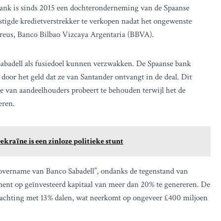
 Bank is sinds 2015 een dochteronderneming van de Spaanse
stigde kredietverstrekker te verkopen nadat het ongewenste
 reus, Banco Bilbao Vizcaya Argentaria (BBVA).
abadell als fusiedoel kunnen verzwakken. De Spaanse bank
oor het geld dat ze van Santander ontvangt in de deal. Dit
sse van aandeelhouders probeert te behouden terwijl het de
eren.
ekraïne is een zinloze politieke stunt
overname van Banco Sabadell”, ondanks de tegenstand van
ent op geïnvesteerd kapitaal van meer dan 20% te genereren. De
wachting met 13% dalen, wat neerkomt op ongeveer £400 miljoen