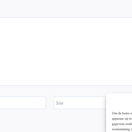
Site
Om de beste er
apparaat op t
gegevens zoals
toestemming in