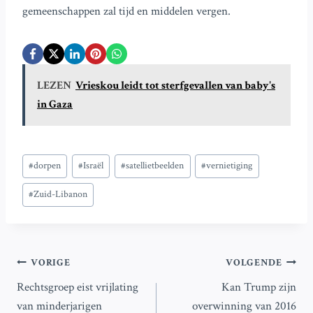
gemeenschappen zal tijd en middelen vergen.
LEZEN
Vrieskou leidt tot sterfgevallen van baby's
in Gaza
Bericht
#
dorpen
#
Israël
#
satellietbeelden
#
vernietiging
tags:
#
Zuid-Libanon
Bericht
VORIGE
VOLGENDE
Rechtsgroep eist vrijlating
Kan Trump zijn
navigatie
van minderjarigen
overwinning van 2016