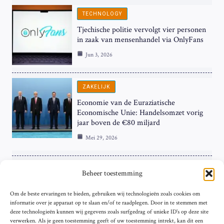
TECHNOLOGY
Tjechische politie vervolgt vier personen
in zaak van mensenhandel via OnlyFans
Jun 3, 2026
ZAKELIJK
Economie van de Euraziatische
Economische Unie: Handelsomzet vorig
jaar boven de €80 miljard
Mei 29, 2026
ZAKELIJK
Beheer toestemming
ECB Renteverhoging in de Schijnwerpers:
Om de beste ervaringen te bieden, gebruiken wij technologieën zoals cookies om
Hardnekkige Inflatie bij de ‘Grote Vier’
informatie over je apparaat op te slaan en/of te raadplegen. Door in te stemmen met
van de Eurozone
deze technologieën kunnen wij gegevens zoals surfgedrag of unieke ID's op deze site
Mei 29, 2026
verwerken. Als je geen toestemming geeft of uw toestemming intrekt, kan dit een