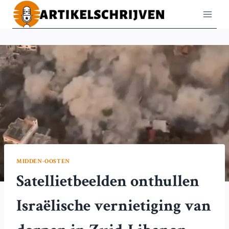
Doorgaan
naar
inhoud
MIDDEN-OOSTEN
Satellietbeelden onthullen
Israëlische vernietiging van