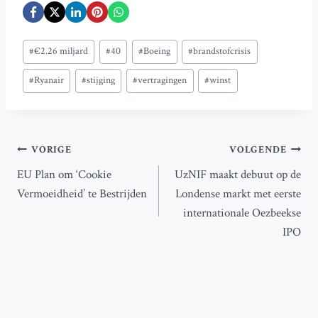
Bericht
#
€2.26 miljard
#
40
#
Boeing
#
brandstofcrisis
tags:
#
Ryanair
#
stijging
#
vertragingen
#
winst
Bericht
VORIGE
VOLGENDE
EU Plan om ‘Cookie
UzNIF maakt debuut op de
navigatie
Vermoeidheid’ te Bestrijden
Londense markt met eerste
internationale Oezbeekse
IPO