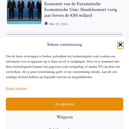
Economie van de Euraziatische
Economische Unie: Handelsomzet vorig
jaar boven de €80 miljard
Mei 29, 2026
ZAKELIJK
Beheer toestemming
ECB Renteverhoging in de Schijnwerpers:
Om de beste ervaringen te bieden, gebruiken wij technologieën zoals cookies om
Hardnekkige Inflatie bij de ‘Grote Vier’
informatie over je apparaat op te slaan en/of te raadplegen. Door in te stemmen met
van de Eurozone
deze technologieën kunnen wij gegevens zoals surfgedrag of unieke ID's op deze site
Mei 29, 2026
verwerken. Als je geen toestemming geeft of uw toestemming intrekt, kan dit een
nadelige invloed hebben op bepaalde functies en mogelijkheden.
Beheer diensten
Accepteren
Sitemap
Contact
Privacybeleid (EU)
Impressum
Weigeren
Cookiebeleid (EU)