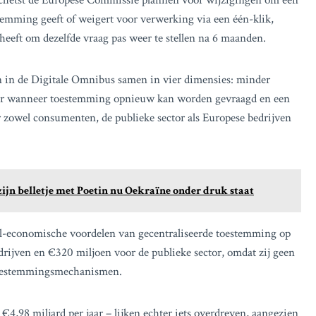
schetst de Europese Commissie plannen voor wijzigingen om een
stemming geeft of weigert voor verwerking via een één-klik,
eeft om dezelfde vraag pas weer te stellen na 6 maanden.
n in de Digitale Omnibus samen in vier dimensies: minder
over wanneer toestemming opnieuw kan worden gevraagd en een
 zowel consumenten, de publieke sector als Europese bedrijven
ijn belletje met Poetin nu Oekraïne onder druk staat
l-economische voordelen van gecentraliseerde toestemming op
ijven en €320 miljoen voor de publieke sector, omdat zij geen
toestemmingsmechanismen.
4,98 miljard per jaar – lijken echter iets overdreven, aangezien