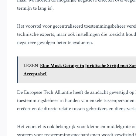
maar we moeten de mogelijke negatieve effecten overwegen, 
termijn te lang is).
Het voorstel voor gecentraliseerd toestemmingsbeheer vereis
technische experts, maar ook instellingen die toezicht ho
negatieve gevolgen beter te evalueren.
LEZEN
Elon Musk Getuigt in Juridische Strijd met Sa
Acceptabel'
De Europese Tech Alliantie heeft de aandacht gevestigd op 
toestemmingsbeheer in handen van enkele tussenpersonen z
creëert en de directe relatie tussen gebruikers en dienstver
Het voorstel is ook belangrijk voor kleine en middelgrote 
systeem voor toestemmingsmechanismen wordt gewijzigd i