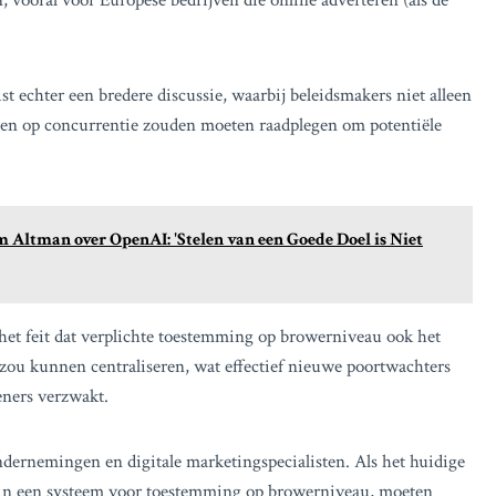
vooral voor Europese bedrijven die online adverteren (als de
t echter een bredere discussie, waarbij beleidsmakers niet alleen
uden op concurrentie zouden moeten raadplegen om potentiële
m Altman over OpenAI: 'Stelen van een Goede Doel is Niet
het feit dat verplichte toestemming op browerniveau ook het
ou kunnen centraliseren, wat effectief nieuwe poortwachters
leners verzwakt.
ondernemingen en digitale marketingspecialisten. Als het huidige
n een systeem voor toestemming op browerniveau, moeten