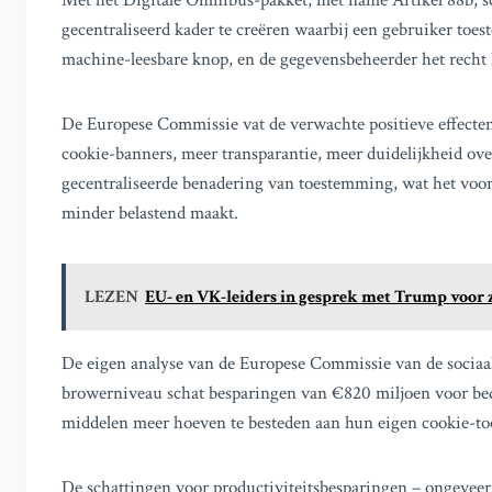
Met het Digitale Omnibus-pakket, met name Artikel 88b, 
gecentraliseerd kader te creëren waarbij een gebruiker toe
machine-leesbare knop, en de gegevensbeheerder het recht h
De Europese Commissie vat de verwachte positieve effecte
cookie-banners, meer transparantie, meer duidelijkheid 
gecentraliseerde benadering van toestemming, wat het voor
minder belastend maakt.
LEZEN
EU- en VK-leiders in gesprek met Trump voor z
De eigen analyse van de Europese Commissie van de sociaa
browerniveau schat besparingen van €820 miljoen voor bedr
middelen meer hoeven te besteden aan hun eigen cookie-
De schattingen voor productiviteitsbesparingen – ongeveer €