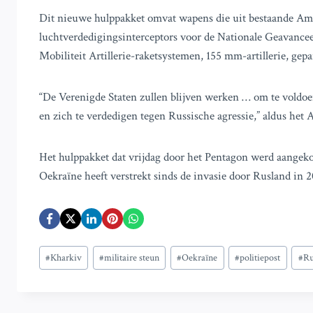
Dit nieuwe hulppakket omvat wapens die uit bestaande Am
luchtverdedigingsinterceptors voor de Nationale Geavance
Mobiliteit Artillerie-raketsystemen, 155 mm-artillerie, ge
“De Verenigde Staten zullen blijven werken … om te voldoe
en zich te verdedigen tegen Russische agressie,” aldus het
Het hulppakket dat vrijdag door het Pentagon werd aangekon
Oekraïne heeft verstrekt sinds de invasie door Rusland in 2
Bericht
#
Kharkiv
#
militaire steun
#
Oekraïne
#
politiepost
#
Ru
tags: