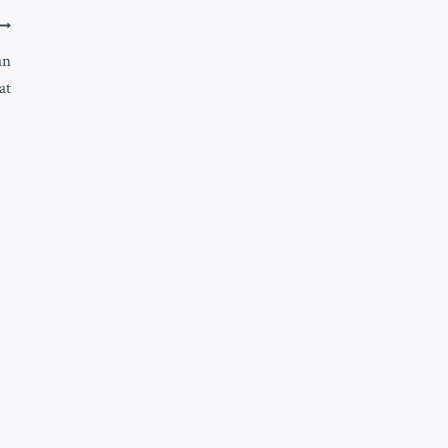
an
at