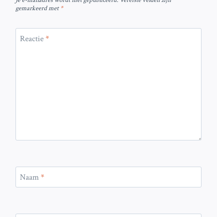
Je e-mailadres wordt niet gepubliceerd.
Vereiste velden zijn
gemarkeerd met
*
Reactie
*
Naam
*