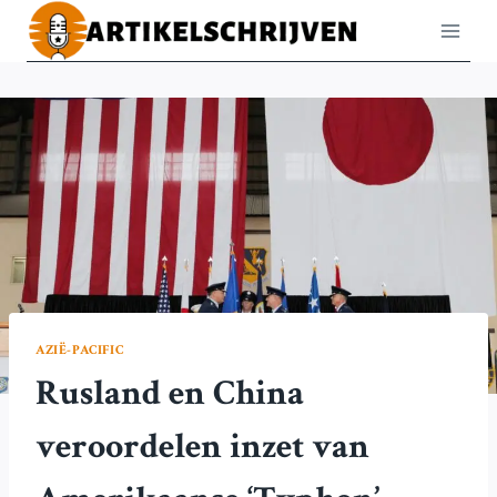
Doorgaan
naar
inhoud
AZIË-PACIFIC
Rusland en China
veroordelen inzet van