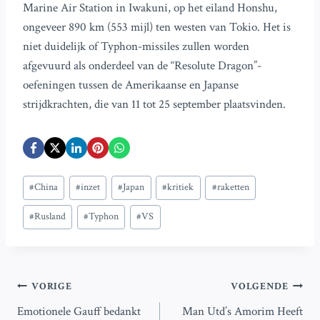
Marine Air Station in Iwakuni, op het eiland Honshu,
ongeveer 890 km (553 mijl) ten westen van Tokio. Het is
niet duidelijk of Typhon-missiles zullen worden
afgevuurd als onderdeel van de “Resolute Dragon”-
oefeningen tussen de Amerikaanse en Japanse
strijdkrachten, die van 11 tot 25 september plaatsvinden.
Bericht
#
China
#
inzet
#
Japan
#
kritiek
#
raketten
tags:
#
Rusland
#
Typhon
#
VS
Bericht
VORIGE
VOLGENDE
Emotionele Gauff bedankt
Man Utd’s Amorim Heeft