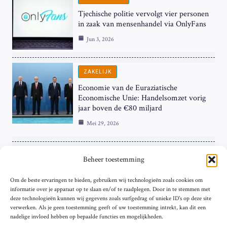
Tjechische politie vervolgt vier personen
in zaak van mensenhandel via OnlyFans
Jun 3, 2026
ZAKELIJK
Economie van de Euraziatische
Economische Unie: Handelsomzet vorig
jaar boven de €80 miljard
Mei 29, 2026
ZAKELIJK
Beheer toestemming
ECB Renteverhoging in de Schijnwerpers:
Om de beste ervaringen te bieden, gebruiken wij technologieën zoals cookies om
Hardnekkige Inflatie bij de ‘Grote Vier’
informatie over je apparaat op te slaan en/of te raadplegen. Door in te stemmen met
van de Eurozone
deze technologieën kunnen wij gegevens zoals surfgedrag of unieke ID's op deze site
Mei 29, 2026
verwerken. Als je geen toestemming geeft of uw toestemming intrekt, kan dit een
nadelige invloed hebben op bepaalde functies en mogelijkheden.