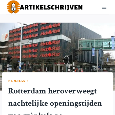
Doorgaan
naar
inhoud
NEDERLAND
Rotterdam heroverweegt
nachtelijke openingstijden