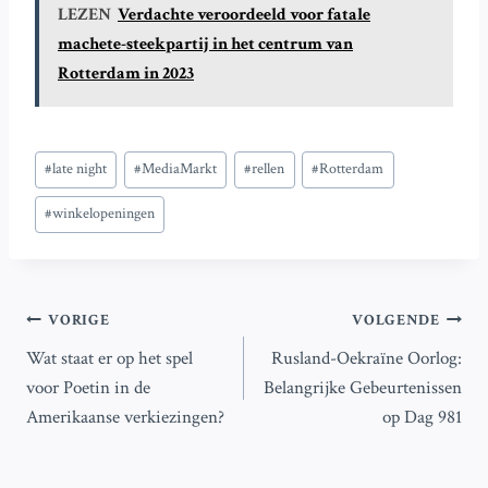
LEZEN
Verdachte veroordeeld voor fatale
machete-steekpartij in het centrum van
Rotterdam in 2023
Bericht
#
late night
#
MediaMarkt
#
rellen
#
Rotterdam
tags:
#
winkelopeningen
Bericht
VORIGE
VOLGENDE
Wat staat er op het spel
Rusland-Oekraïne Oorlog:
navigatie
voor Poetin in de
Belangrijke Gebeurtenissen
Amerikaanse verkiezingen?
op Dag 981