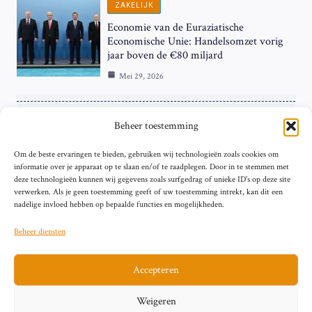
ZAKELIJK
Economie van de Euraziatische
Economische Unie: Handelsomzet vorig
jaar boven de €80 miljard
Mei 29, 2026
ZAKELIJK
Beheer toestemming
ECB Renteverhoging in de Schijnwerpers:
Om de beste ervaringen te bieden, gebruiken wij technologieën zoals cookies om
Hardnekkige Inflatie bij de ‘Grote Vier’
informatie over je apparaat op te slaan en/of te raadplegen. Door in te stemmen met
van de Eurozone
deze technologieën kunnen wij gegevens zoals surfgedrag of unieke ID's op deze site
Mei 29, 2026
verwerken. Als je geen toestemming geeft of uw toestemming intrekt, kan dit een
nadelige invloed hebben op bepaalde functies en mogelijkheden.
Beheer diensten
Accepteren
Sitemap
Contact
Privacybeleid (EU)
Impressum
Weigeren
Cookiebeleid (EU)