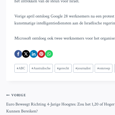
het intrekken van de steun voor Israël.
Vorige april ontsloeg Google 28 werknemers na een protest
kunstmatige intelligentiediensten aan de Israëlische regerin
Microsoft ontsloeg ook twee werknemers voor het organiser
Bericht
#
ABC
#
Australische
#
gerecht
#
journalist
#
omroep
tags:
Bericht
VORIGE
Euro Beweegt Richting 4-Jarige Hoogtes: Zou het 1,20 of Hoger
navigatie
Kunnen Bereiken?