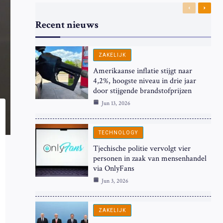
Previous
Next
Recent nieuws
ZAKELIJK
Amerikaanse inflatie stijgt naar
4,2%, hoogste niveau in drie jaar
door stijgende brandstofprijzen
Jun 13, 2026
TECHNOLOGY
Tjechische politie vervolgt vier
personen in zaak van mensenhandel
via OnlyFans
Jun 3, 2026
ZAKELIJK