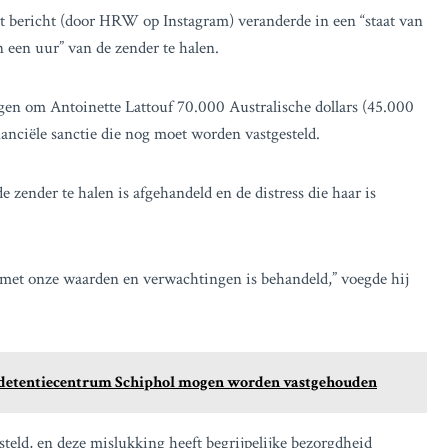
 bericht (door HRW op Instagram) veranderde in een “staat van
n een uur” van de zender te halen.
en om Antoinette Lattouf 70.000 Australische dollars (45.000
nanciële sanctie die nog moet worden vastgesteld.
zender te halen is afgehandeld en de distress die haar is
g met onze waarden en verwachtingen is behandeld,” voegde hij
 in detentiecentrum Schiphol mogen worden vastgehouden
eld, en deze mislukking heeft begrijpelijke bezorgdheid