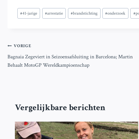
Bericht
#
41-jarige
#
arrestatie
#
brandstichting
#
onderzoek
#
po
tags:
Bericht
VORIGE
Bagnaia Zegeviert in Seizoensafsluiting in Barcelona; Martin
navigatie
Behaalt MotoGP Wereldkampioenschap
Vergelijkbare berichten