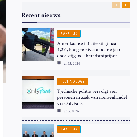
Previous
Next
Recent nieuws
ZAKELIJK
Amerikaanse inflatie stijgt naar
4,2%, hoogste niveau in drie jaar
door stijgende brandstofprijzen
Jun 13, 2026
TECHNOLOGY
Tjechische politie vervolgt vier
personen in zaak van mensenhandel
via OnlyFans
Jun 3, 2026
ZAKELIJK