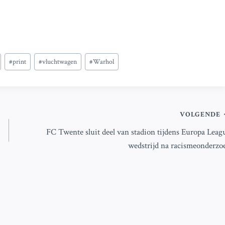
#
print
#
vluchtwagen
#
Warhol
VOLGENDE
FC Twente sluit deel van stadion tijdens Europa Leag
wedstrijd na racismeonderzo