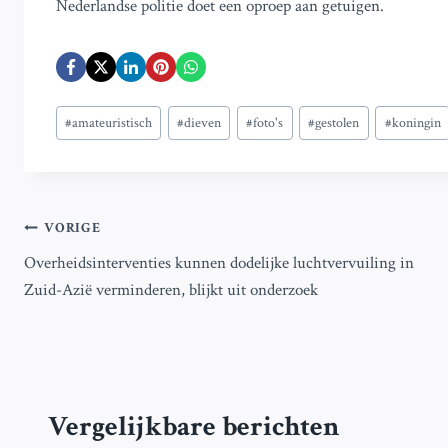
Nederlandse politie doet een oproep aan getuigen.
Bericht
#
amateuristisch
#
dieven
#
foto's
#
gestolen
#
koningin
tags:
Bericht
VORIGE
Overheidsinterventies kunnen dodelijke luchtvervuiling in
navigatie
Zuid-Azië verminderen, blijkt uit onderzoek
Vergelijkbare berichten