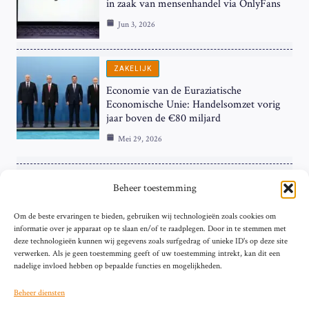
in zaak van mensenhandel via OnlyFans
Jun 3, 2026
ZAKELIJK
Economie van de Euraziatische
Economische Unie: Handelsomzet vorig
jaar boven de €80 miljard
Mei 29, 2026
ZAKELIJK
Beheer toestemming
ECB Renteverhoging in de Schijnwerpers:
Om de beste ervaringen te bieden, gebruiken wij technologieën zoals cookies om
Hardnekkige Inflatie bij de ‘Grote Vier’
informatie over je apparaat op te slaan en/of te raadplegen. Door in te stemmen met
van de Eurozone
deze technologieën kunnen wij gegevens zoals surfgedrag of unieke ID's op deze site
Mei 29, 2026
verwerken. Als je geen toestemming geeft of uw toestemming intrekt, kan dit een
nadelige invloed hebben op bepaalde functies en mogelijkheden.
Beheer diensten