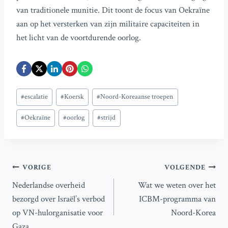
van traditionele munitie. Dit toont de focus van Oekraïne
aan op het versterken van zijn militaire capaciteiten in
het licht van de voortdurende oorlog.
Bericht
#
escalatie
#
Koersk
#
Noord-Koreaanse troepen
tags:
#
Oekraïne
#
oorlog
#
strijd
Bericht
VORIGE
VOLGENDE
Nederlandse overheid
Wat we weten over het
navigatie
bezorgd over Israël’s verbod
ICBM-programma van
op VN-hulorganisatie voor
Noord-Korea
Gaza