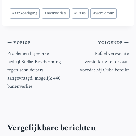
Bericht
#
aankondiging
#
nieuwe data
#
Oasis
#
wereldtour
tags:
Bericht
VORIGE
VOLGENDE
Problemen bij e-bike
Rafael verwachte
navigatie
bedrijf Stella: Bescherming
versterking tot orkaan
tegen schuldeisers
voordat hij Cuba bereikt
aangevraagd, mogelijk 440
banenverlies
Vergelijkbare berichten