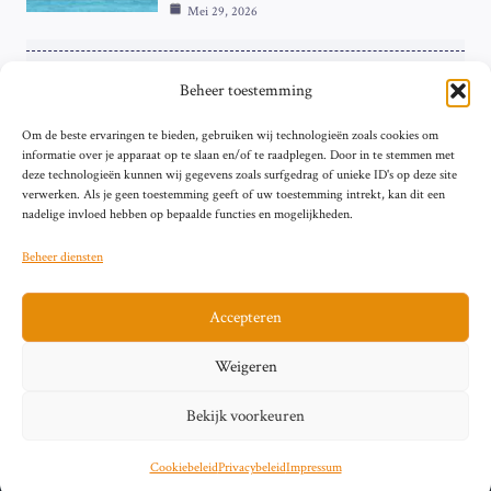
Mei 29, 2026
ZAKELIJK
Beheer toestemming
ECB Renteverhoging in de Schijnwerpers:
Om de beste ervaringen te bieden, gebruiken wij technologieën zoals cookies om
Hardnekkige Inflatie bij de ‘Grote Vier’
informatie over je apparaat op te slaan en/of te raadplegen. Door in te stemmen met
van de Eurozone
deze technologieën kunnen wij gegevens zoals surfgedrag of unieke ID's op deze site
Mei 29, 2026
verwerken. Als je geen toestemming geeft of uw toestemming intrekt, kan dit een
nadelige invloed hebben op bepaalde functies en mogelijkheden.
Beheer diensten
Accepteren
Sitemap
Contact
Privacybeleid (EU)
Impressum
Weigeren
Cookiebeleid (EU)
Bekijk voorkeuren
© 2026 artikelschrijven.nl
Cookiebeleid
Privacybeleid
Impressum